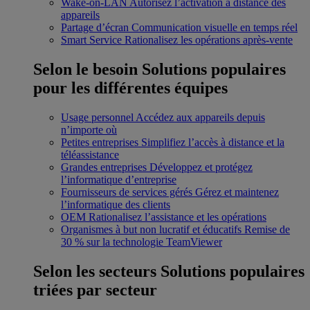
Wake-on-LAN
Autorisez l’activation à distance des
appareils
Partage d’écran
Communication visuelle en temps réel
Smart Service
Rationalisez les opérations après-vente
Selon le besoin
Solutions populaires
pour les différentes équipes
Usage personnel
Accédez aux appareils depuis
n’importe où
Petites entreprises
Simplifiez l’accès à distance et la
téléassistance
Grandes entreprises
Développez et protégez
l’informatique d’entreprise
Fournisseurs de services gérés
Gérez et maintenez
l’informatique des clients
OEM
Rationalisez l’assistance et les opérations
Organismes à but non lucratif et éducatifs
Remise de
30 % sur la technologie TeamViewer
Selon les secteurs
Solutions populaires
triées par secteur