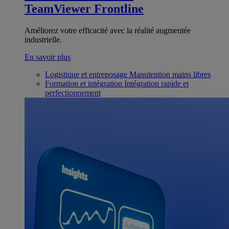
TeamViewer Frontline
Améliorez votre efficacité avec la réalité augmentée
industrielle.
En savoir plus
Logistique et entreposage
Manutention mains libres
Formation et intégration
Intégration rapide et
perfectionnement