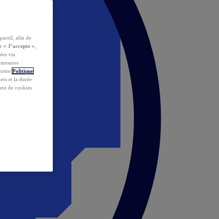
pareil, afin de
ur
« J’accepte »
,
ées via
s mesures
 notre
Politique
iers et la durée
ent de cookies