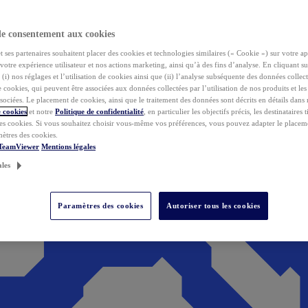
de consentement aux cookies
ses partenaires souhaitent placer des cookies et technologies similaires (« Cookie ») sur votre ap
votre expérience utilisateur et nos actions marketing, ainsi qu’à des fins d’analyse. En cliquant s
(i) nos réglages et l’utilisation de cookies ainsi que (ii) l’analyse subséquente des données collect
de cookies, qui peuvent être associées aux données collectées par l’utilisation de nos produits et le
sociées. Le placement de cookies, ainsi que le traitement des données sont décrits en détails dans
 cookies
et notre
Politique de confidentialité
, en particulier les objectifs précis, les destinataires t
es cookies. Si vous souhaitez choisir vous-même vos préférences, vous pouvez adapter le placem
mètres des cookies.
 TeamViewer
Mentions légales
ales
Paramètres des cookies
Autoriser tous les cookies