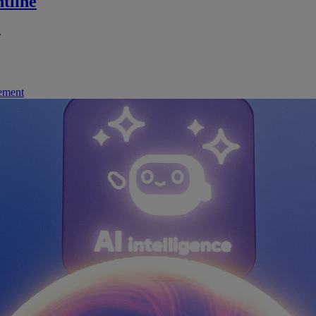
tline
.
nement