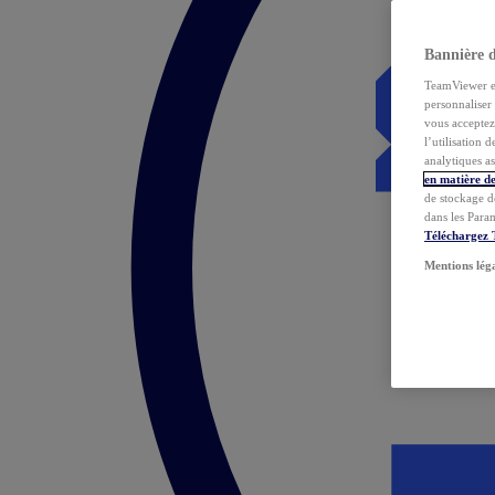
Bannière 
TeamViewer et 
personnaliser 
vous acceptez 
l’utilisation 
analytiques as
en matière de
de stockage d
dans les Para
Téléchargez
Mentions lég