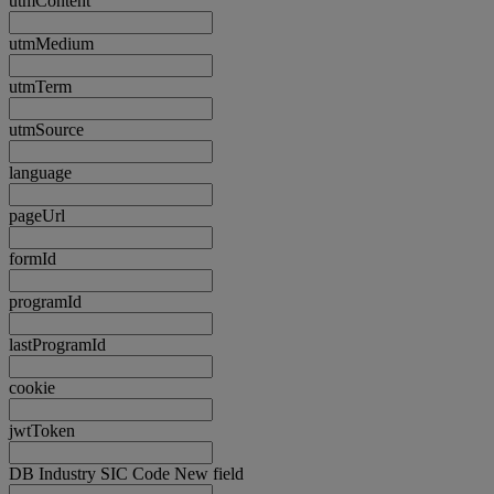
utmContent
utmMedium
utmTerm
utmSource
language
pageUrl
formId
programId
lastProgramId
cookie
jwtToken
DB Industry SIC Code New field