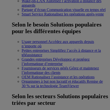
Wake-on-LAN
Autorisez l’activation à distance des
appareils
Partage d’écran
Communication visuelle en temps réel
Smart Service
Rationalisez les opérations après-vente
Selon le besoin
Solutions populaires
pour les différentes équipes
Usage personnel
Accédez aux appareils depuis
n’importe où
Petites entreprises
Simplifiez l’accès à distance et la
téléassistance
Grandes entreprises
Développez et protégez
l’informatique d’entreprise
Fournisseurs de services gérés
Gérez et maintenez
l’informatique des clients
OEM
Rationalisez l’assistance et les opérations
Organismes à but non lucratif et éducatifs
Remise de
30 % sur la technologie TeamViewer
Selon les secteurs
Solutions populaires
triées par secteur