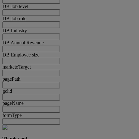
DB Job level
DB Job role
DB Industry
DB Annual Revenue
DB Employee size
marketoTarget
pagePath
gclid
pageName
formType
Thank you!