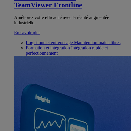
TeamViewer Frontline
Améliorez votre efficacité avec la réalité augmentée
industrielle.
En savoir plus
Logistique et entreposage
Manutention mains libres
Formation et intégration
Intégration rapide et
perfectionnement