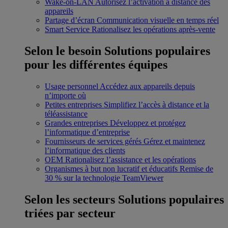
Wake-on-LAN
Autorisez l’activation à distance des
appareils
Partage d’écran
Communication visuelle en temps réel
Smart Service
Rationalisez les opérations après-vente
Selon le besoin
Solutions populaires
pour les différentes équipes
Usage personnel
Accédez aux appareils depuis
n’importe où
Petites entreprises
Simplifiez l’accès à distance et la
téléassistance
Grandes entreprises
Développez et protégez
l’informatique d’entreprise
Fournisseurs de services gérés
Gérez et maintenez
l’informatique des clients
OEM
Rationalisez l’assistance et les opérations
Organismes à but non lucratif et éducatifs
Remise de
30 % sur la technologie TeamViewer
Selon les secteurs
Solutions populaires
triées par secteur