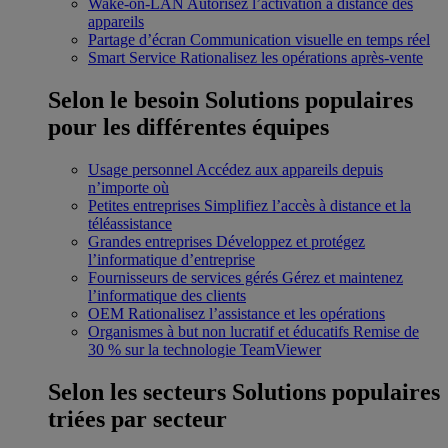
Wake-on-LAN
Autorisez l’activation à distance des
appareils
Partage d’écran
Communication visuelle en temps réel
Smart Service
Rationalisez les opérations après-vente
Selon le besoin
Solutions populaires
pour les différentes équipes
Usage personnel
Accédez aux appareils depuis
n’importe où
Petites entreprises
Simplifiez l’accès à distance et la
téléassistance
Grandes entreprises
Développez et protégez
l’informatique d’entreprise
Fournisseurs de services gérés
Gérez et maintenez
l’informatique des clients
OEM
Rationalisez l’assistance et les opérations
Organismes à but non lucratif et éducatifs
Remise de
30 % sur la technologie TeamViewer
Selon les secteurs
Solutions populaires
triées par secteur