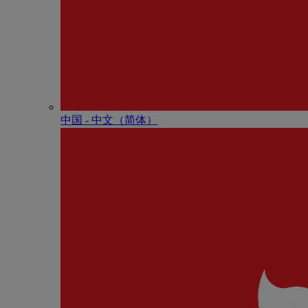
中国 - 中⽂（简体）