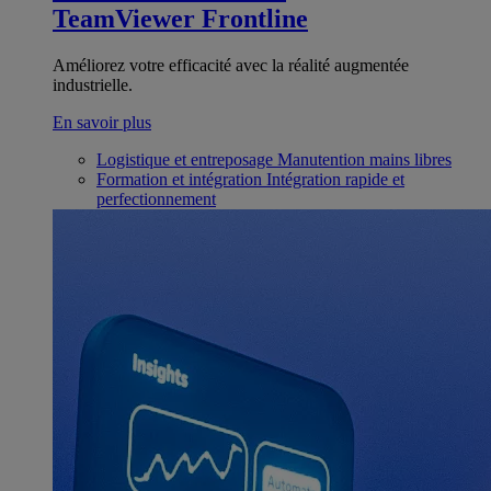
TeamViewer Frontline
Améliorez votre efficacité avec la réalité augmentée
industrielle.
En savoir plus
Logistique et entreposage
Manutention mains libres
Formation et intégration
Intégration rapide et
perfectionnement