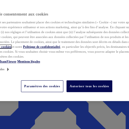
de consentement aux cookies
ses partenaires souhaitent placer des cookies et technologies similaires (« Cookie ») sur votre ap
votre expérience utilisateur et nos actions marketing, ainsi qu’à des fins d’analyse. En cliquant s
(i) nos réglages et l’utilisation de cookies ainsi que (ii) l’analyse subséquente des données collect
de cookies, qui peuvent être associées aux données collectées par l’utilisation de nos produits et le
sociées. Le placement de cookies, ainsi que le traitement des données sont décrits en détails dans
 cookies
et notre
Politique de confidentialité
, en particulier les objectifs précis, les destinataires t
es cookies. Si vous souhaitez choisir vous-même vos préférences, vous pouvez adapter le placem
mètres des cookies.
 TeamViewer
Mentions légales
ales
Paramètres des cookies
Autoriser tous les cookies