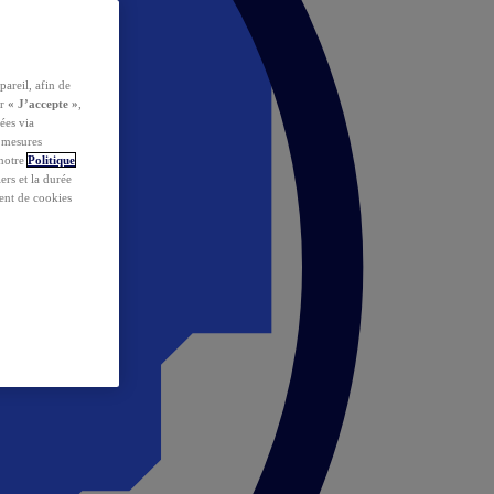
pareil, afin de
ur
« J’accepte »
,
ées via
s mesures
 notre
Politique
iers et la durée
ent de cookies