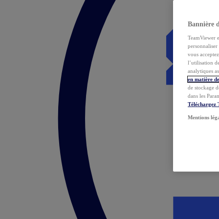
Bannière 
TeamViewer et 
personnaliser 
vous acceptez 
l’utilisation 
analytiques as
en matière de
de stockage d
dans les Para
Téléchargez
Mentions lég