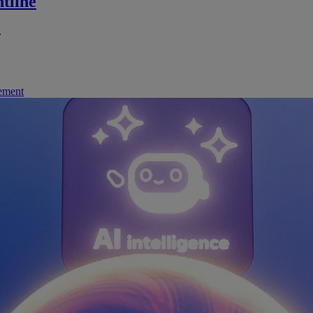
tline
.
nement