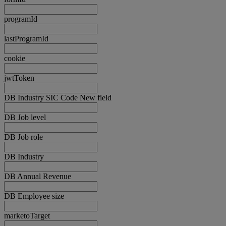
programId
lastProgramId
cookie
jwtToken
DB Industry SIC Code New field
DB Job level
DB Job role
DB Industry
DB Annual Revenue
DB Employee size
marketoTarget