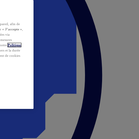
pareil, afin de
ur
« J’accepte »
,
ées via
s mesures
 notre
Politique
iers et la durée
ent de cookies