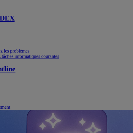
 DEX
vez les problèmes
 tâches informatiques courantes
tline
.
nement