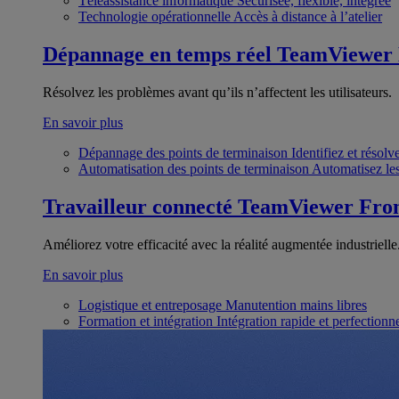
Téléassistance informatique
Sécurisée, flexible, intégrée
Technologie opérationnelle
Accès à distance à l’atelier
Dépannage en temps réel
TeamViewer
Résolvez les problèmes avant qu’ils n’affectent les utilisateurs.
En savoir plus
Dépannage des points de terminaison
Identifiez et résol
Automatisation des points de terminaison
Automatisez les
Travailleur connecté
TeamViewer Fron
Améliorez votre efficacité avec la réalité augmentée industrielle
En savoir plus
Logistique et entreposage
Manutention mains libres
Formation et intégration
Intégration rapide et perfection