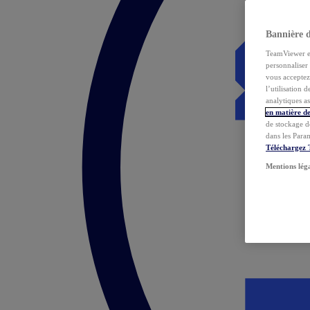
Bannière 
TeamViewer et 
personnaliser 
vous acceptez 
l’utilisation 
analytiques as
en matière de
de stockage d
dans les Para
Téléchargez
Mentions lég