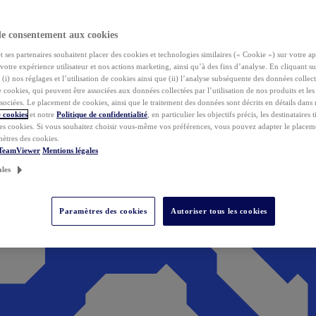
de consentement aux cookies
ses partenaires souhaitent placer des cookies et technologies similaires (« Cookie ») sur votre ap
votre expérience utilisateur et nos actions marketing, ainsi qu’à des fins d’analyse. En cliquant s
(i) nos réglages et l’utilisation de cookies ainsi que (ii) l’analyse subséquente des données collect
de cookies, qui peuvent être associées aux données collectées par l’utilisation de nos produits et le
sociées. Le placement de cookies, ainsi que le traitement des données sont décrits en détails dans
 cookies
et notre
Politique de confidentialité
, en particulier les objectifs précis, les destinataires t
es cookies. Si vous souhaitez choisir vous-même vos préférences, vous pouvez adapter le placem
mètres des cookies.
 TeamViewer
Mentions légales
ales
Paramètres des cookies
Autoriser tous les cookies