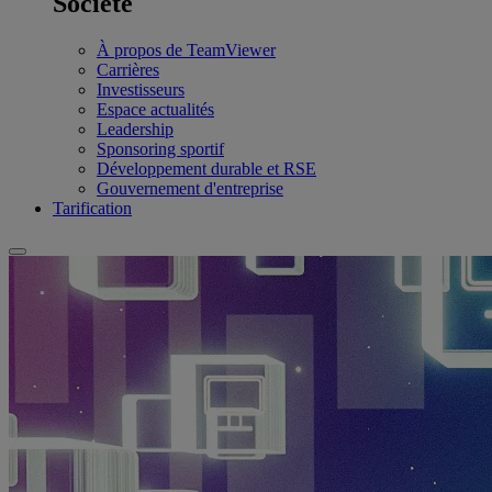
Société
À propos de TeamViewer
Carrières
Investisseurs
Espace actualités
Leadership
Sponsoring sportif
Développement durable et RSE
Gouvernement d'entreprise
Tarification