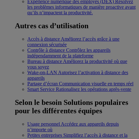
Expérience numérique des employés (DEX)
Résolvez
les problèmes informatiques de manière proactive avant
qu’ils n’impactent la productivité.
Autres cas d’utilisation
Accès à distance
Améliorez l’accès grâce à une
connexion sécurisée
Contrôle à distance
Contrôlez les appareils
indépendamment de la plateforme
Bureau à distance
Améliorez la productivité où que
vous soyez
Wake-on-LAN
Autorisez l’activation à distance des
appareils
Partage d’écran
Communication visuelle en temps réel
Smart Service
Rationalisez les opérations après-vente
Selon le besoin
Solutions populaires
pour les différentes équipes
Usage personnel
Accédez aux appareils depuis
n’importe où
Petites entreprises
Simplifiez l’accès à distance et la