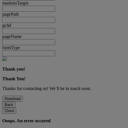
marketoTarget
pagePath
gclid
pageName
formType
Thank you!
Thank You!
Thanks for contacting us! We´ll be in touch soon.
Download
Back
Close
Ooops. An error occured