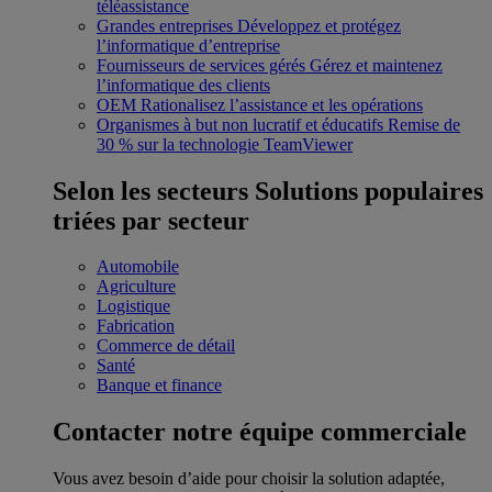
téléassistance
Grandes entreprises
Développez et protégez
l’informatique d’entreprise
Fournisseurs de services gérés
Gérez et maintenez
l’informatique des clients
OEM
Rationalisez l’assistance et les opérations
Organismes à but non lucratif et éducatifs
Remise de
30 % sur la technologie TeamViewer
Selon les secteurs
Solutions populaires
triées par secteur
Automobile
Agriculture
Logistique
Fabrication
Commerce de détail
Santé
Banque et finance
Contacter notre équipe commerciale
Vous avez besoin d’aide pour choisir la solution adaptée,