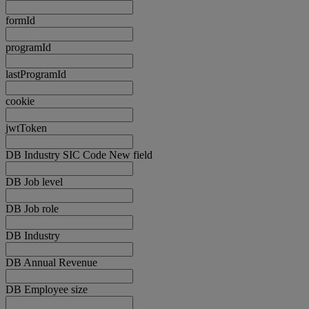
formId
programId
lastProgramId
cookie
jwtToken
DB Industry SIC Code New field
DB Job level
DB Job role
DB Industry
DB Annual Revenue
DB Employee size