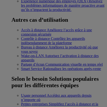
Expérience numérique des employés (DEX)
Résolvez
les problèmes informatiques de manière proactive avant
qu’ils n’impactent la productivité.
Autres cas d’utilisation
Accès à distance
Améliorez l’accès grâce à une
connexion sécurisée
Contrôle à distance
Contrôlez les appareils
indépendamment de la plateforme
Bureau à distance
Améliorez la productivité où que
vous soyez
Wake-on-LAN
Autorisez l’activation à distance des
appareils
Partage d’écran
Communication visuelle en temps réel
Smart Service
Rationalisez les opérations après-vente
Selon le besoin
Solutions populaires
pour les différentes équipes
Usage personnel
Accédez aux appareils depuis
n’importe où
Petites entreprises
Simplifiez l’accès à distance et la