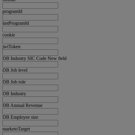
programId
lastProgramId
cookie
jwtToken
DB Industry SIC Code New field
DB Job level
DB Job role
DB Industry
DB Annual Revenue
DB Employee size
marketoTarget