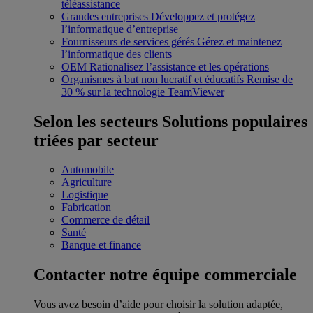
téléassistance
Grandes entreprises
Développez et protégez
l’informatique d’entreprise
Fournisseurs de services gérés
Gérez et maintenez
l’informatique des clients
OEM
Rationalisez l’assistance et les opérations
Organismes à but non lucratif et éducatifs
Remise de
30 % sur la technologie TeamViewer
Selon les secteurs
Solutions populaires
triées par secteur
Automobile
Agriculture
Logistique
Fabrication
Commerce de détail
Santé
Banque et finance
Contacter notre équipe commerciale
Vous avez besoin d’aide pour choisir la solution adaptée,