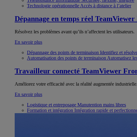
Téléassistance informatique
Sécurisée, flexible, intégrée
Technologie opérationnelle
Accès à distance à l’atelier
Dépannage en temps réel
TeamViewer
Résolvez les problèmes avant qu’ils n’affectent les utilisateurs.
En savoir plus
Dépannage des points de terminaison
Identifiez et résol
Automatisation des points de terminaison
Automatisez les
Travailleur connecté
TeamViewer Fron
Améliorez votre efficacité avec la réalité augmentée industrielle
En savoir plus
Logistique et entreposage
Manutention mains libres
Formation et intégration
Intégration rapide et perfection