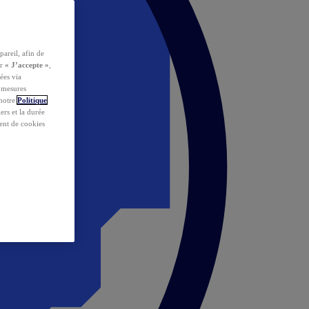
pareil, afin de
ur
« J’accepte »
,
ées via
s mesures
 notre
Politique
iers et la durée
ent de cookies