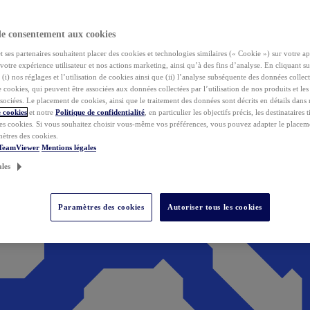
de consentement aux cookies
ses partenaires souhaitent placer des cookies et technologies similaires (« Cookie ») sur votre ap
votre expérience utilisateur et nos actions marketing, ainsi qu’à des fins d’analyse. En cliquant s
(i) nos réglages et l’utilisation de cookies ainsi que (ii) l’analyse subséquente des données collect
de cookies, qui peuvent être associées aux données collectées par l’utilisation de nos produits et le
sociées. Le placement de cookies, ainsi que le traitement des données sont décrits en détails dans
 cookies
et notre
Politique de confidentialité
, en particulier les objectifs précis, les destinataires t
es cookies. Si vous souhaitez choisir vous-même vos préférences, vous pouvez adapter le placem
mètres des cookies.
 TeamViewer
Mentions légales
ales
Paramètres des cookies
Autoriser tous les cookies