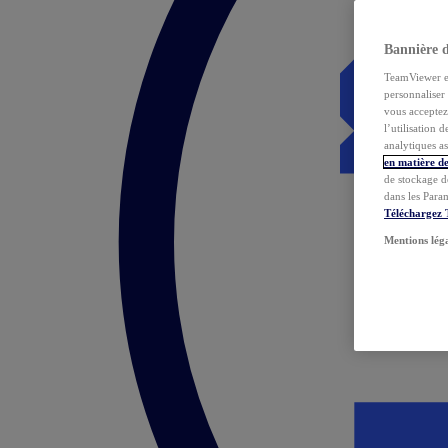
Bannière 
TeamViewer et 
personnaliser 
vous acceptez 
l’utilisation 
analytiques as
en matière de
de stockage d
dans les Para
Téléchargez
Mentions lég