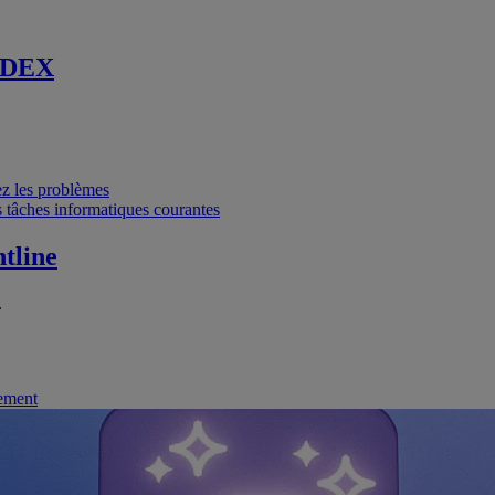
 DEX
vez les problèmes
 tâches informatiques courantes
tline
.
nement