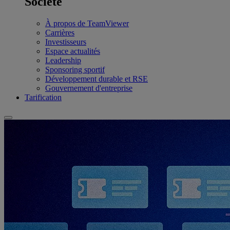
Société
À propos de TeamViewer
Carrières
Investisseurs
Espace actualités
Leadership
Sponsoring sportif
Développement durable et RSE
Gouvernement d'entreprise
Tarification