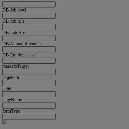
DB Job level
DB Job role
DB Industry
DB Annual Revenue
DB Employee size
marketoTarget
pagePath
gclid
pageName
formType