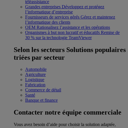
téléassistance
Grandes entreprises
Développez et protégez
l’informatique d’entreprise
Fournisseurs de services gérés
Gérez et maintenez
l’informatique des clients
OEM
Rationalisez l’assistance et les opérations
Organismes à but non lucratif et éducatifs
Remise de
30 % sur la technologie TeamViewer
Selon les secteurs
Solutions populaires
triées par secteur
Automobile
Agriculture
Logistique
Fabrication
Commerce de détail
Santé
Banque et finance
Contacter notre équipe commerciale
Vous avez besoin d’aide pour choisir la solution adaptée,