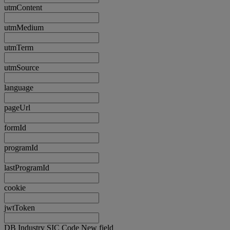
utmContent
utmMedium
utmTerm
utmSource
language
pageUrl
formId
programId
lastProgramId
cookie
jwtToken
DB Industry SIC Code New field