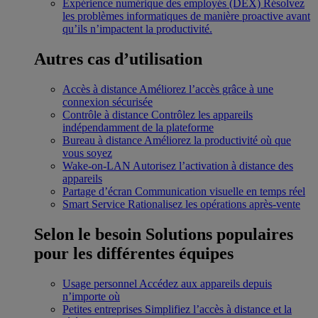
Expérience numérique des employés (DEX)
Résolvez
les problèmes informatiques de manière proactive avant
qu’ils n’impactent la productivité.
Autres cas d’utilisation
Accès à distance
Améliorez l’accès grâce à une
connexion sécurisée
Contrôle à distance
Contrôlez les appareils
indépendamment de la plateforme
Bureau à distance
Améliorez la productivité où que
vous soyez
Wake-on-LAN
Autorisez l’activation à distance des
appareils
Partage d’écran
Communication visuelle en temps réel
Smart Service
Rationalisez les opérations après-vente
Selon le besoin
Solutions populaires
pour les différentes équipes
Usage personnel
Accédez aux appareils depuis
n’importe où
Petites entreprises
Simplifiez l’accès à distance et la