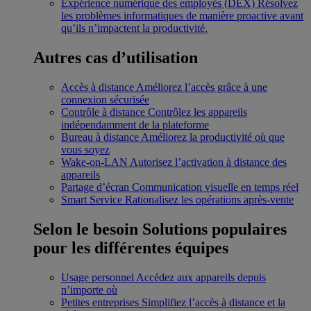
Expérience numérique des employés (DEX)
Résolvez
les problèmes informatiques de manière proactive avant
qu’ils n’impactent la productivité.
Autres cas d’utilisation
Accès à distance
Améliorez l’accès grâce à une
connexion sécurisée
Contrôle à distance
Contrôlez les appareils
indépendamment de la plateforme
Bureau à distance
Améliorez la productivité où que
vous soyez
Wake-on-LAN
Autorisez l’activation à distance des
appareils
Partage d’écran
Communication visuelle en temps réel
Smart Service
Rationalisez les opérations après-vente
Selon le besoin
Solutions populaires
pour les différentes équipes
Usage personnel
Accédez aux appareils depuis
n’importe où
Petites entreprises
Simplifiez l’accès à distance et la