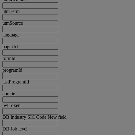
utmTerm
utmSource
language
pageUrl
formId
programId
lastProgramId
cookie
jwtToken
DB Industry SIC Code New field
DB Job level