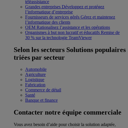
téléassistance
Grandes entreprises
Développez et protégez
l’informatique d’entreprise
Fournisseurs de services gérés
Gérez et maintenez
l’informatique des clients
OEM
Rationalisez l’assistance et les opérations
Organismes à but non lucratif et éducatifs
Remise de
30 % sur la technologie TeamViewer
Selon les secteurs
Solutions populaires
triées par secteur
Automobile
Agriculture
Logistique
Fabrication
Commerce de détail
Santé
Banque et finance
Contacter notre équipe commerciale
Vous avez besoin d’aide pour choisir la solution adaptée,