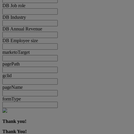
DB Job role
DB Industry
DB Annual Revenue
DB Employee size
marketoTarget
pagePath
gclid
pageName
formType
Thank you!
Thank You!