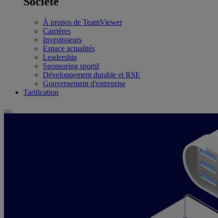
Société
À propos de TeamViewer
Carrières
Investisseurs
Espace actualités
Leadership
Sponsoring sportif
Développement durable et RSE
Gouvernement d'entreprise
Tarification