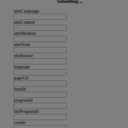
Submitting ...
utmCampaign
utmContent
utmMedium
utmTerm
utmSource
language
pageUrl
formId
programId
lastProgramId
cookie