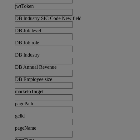
jwtToken
DB Industry SIC Code New field
DB Job level
DB Job role
DB Industry
DB Annual Revenue
DB Employee size
marketoTarget
pagePath
gclid
pageName