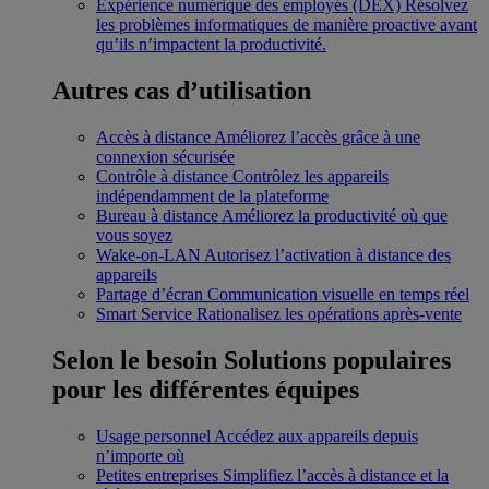
Expérience numérique des employés (DEX)
Résolvez
les problèmes informatiques de manière proactive avant
qu’ils n’impactent la productivité.
Autres cas d’utilisation
Accès à distance
Améliorez l’accès grâce à une
connexion sécurisée
Contrôle à distance
Contrôlez les appareils
indépendamment de la plateforme
Bureau à distance
Améliorez la productivité où que
vous soyez
Wake-on-LAN
Autorisez l’activation à distance des
appareils
Partage d’écran
Communication visuelle en temps réel
Smart Service
Rationalisez les opérations après-vente
Selon le besoin
Solutions populaires
pour les différentes équipes
Usage personnel
Accédez aux appareils depuis
n’importe où
Petites entreprises
Simplifiez l’accès à distance et la