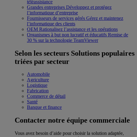
téléassistance
Grandes entreprises
Développez et protégez
l’informatique d’entreprise
Fournisseurs de services gérés
Gérez et maintenez
l’informatique des clients
OEM
Rationalisez l’assistance et les opérations
Organismes à but non lucratif et éducatifs
Remise de
30 % sur la technologie TeamViewer
Selon les secteurs
Solutions populaires
triées par secteur
Automobile
Agriculture
Logistique
Fabrication
Commerce de détail
Santé
Banque et finance
Contacter notre équipe commerciale
Vous avez besoin d’aide pour choisir la solution adaptée,