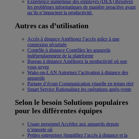
Expérience numérique des employés (DEX)
Résolvez
les problèmes informatiques de manière proactive avant
qu’ils n’impactent la productivité.
Autres cas d’utilisation
Accès à distance
Améliorez l’accès grâce à une
connexion sécurisée
Contrôle à distance
Contrôlez les appareils
indépendamment de la plateforme
Bureau à distance
Améliorez la productivité où que
vous soyez
Wake-on-LAN
Autorisez l’activation à distance des
appareils
Partage d’écran
Communication visuelle en temps réel
Smart Service
Rationalisez les opérations après-vente
Selon le besoin
Solutions populaires
pour les différentes équipes
Usage personnel
Accédez aux appareils depuis
n’importe où
Petites entreprises
Simplifiez l’accès à distance et la