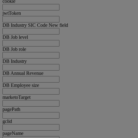
cookie
jwtToken
DB Industry SIC Code New field
DB Job level
DB Job role
DB Industry
DB Annual Revenue
DB Employee size
marketoTarget
pagePath
gclid
pageName