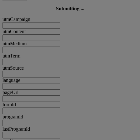
Submitting ...
utmCampaign
utmContent
utmMedium
utmTerm
utmSource
language
pageUrl
formId
programId
lastProgramId