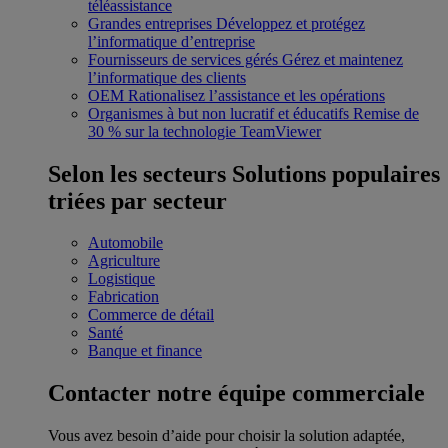
téléassistance
Grandes entreprises
Développez et protégez
l’informatique d’entreprise
Fournisseurs de services gérés
Gérez et maintenez
l’informatique des clients
OEM
Rationalisez l’assistance et les opérations
Organismes à but non lucratif et éducatifs
Remise de
30 % sur la technologie TeamViewer
Selon les secteurs
Solutions populaires
triées par secteur
Automobile
Agriculture
Logistique
Fabrication
Commerce de détail
Santé
Banque et finance
Contacter notre équipe commerciale
Vous avez besoin d’aide pour choisir la solution adaptée,