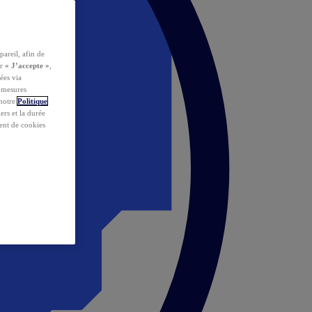
pareil, afin de
ur
« J’accepte »
,
ées via
s mesures
 notre
Politique
iers et la durée
ent de cookies