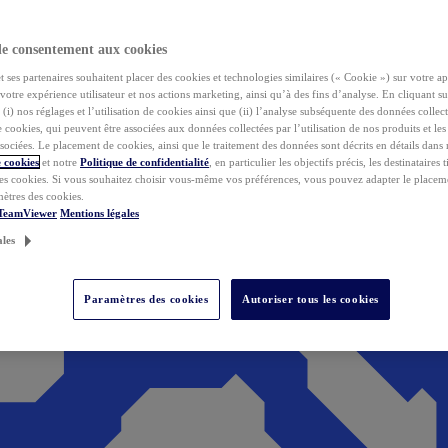
de consentement aux cookies
ses partenaires souhaitent placer des cookies et technologies similaires (« Cookie ») sur votre ap
votre expérience utilisateur et nos actions marketing, ainsi qu’à des fins d’analyse. En cliquant s
(i) nos réglages et l’utilisation de cookies ainsi que (ii) l’analyse subséquente des données collect
de cookies, qui peuvent être associées aux données collectées par l’utilisation de nos produits et le
sociées. Le placement de cookies, ainsi que le traitement des données sont décrits en détails dans
 cookies
et notre
Politique de confidentialité
, en particulier les objectifs précis, les destinataires t
es cookies. Si vous souhaitez choisir vous-même vos préférences, vous pouvez adapter le placem
mètres des cookies.
 TeamViewer
Mentions légales
ales
Paramètres des cookies
Autoriser tous les cookies