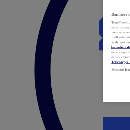
Bannière 
TeamViewer et 
personnaliser 
vous acceptez 
l’utilisation 
analytiques as
en matière de
de stockage d
dans les Para
Téléchargez
Mentions lég