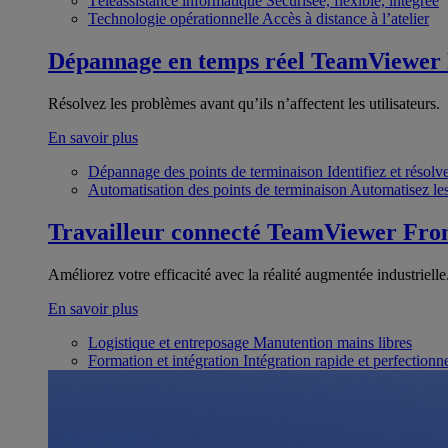
Téléassistance informatique
Sécurisée, flexible, intégrée
Technologie opérationnelle
Accès à distance à l’atelier
Dépannage en temps réel
TeamViewer
Résolvez les problèmes avant qu’ils n’affectent les utilisateurs.
En savoir plus
Dépannage des points de terminaison
Identifiez et résol
Automatisation des points de terminaison
Automatisez les
Travailleur connecté
TeamViewer Fron
Améliorez votre efficacité avec la réalité augmentée industrielle
En savoir plus
Logistique et entreposage
Manutention mains libres
Formation et intégration
Intégration rapide et perfection