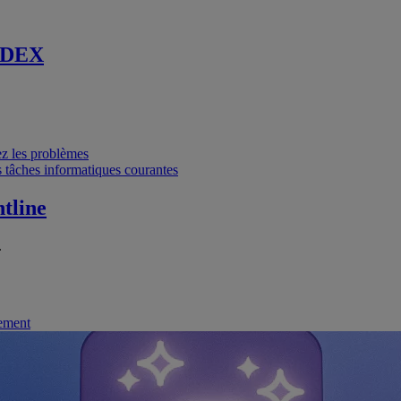
 DEX
vez les problèmes
 tâches informatiques courantes
tline
.
nement