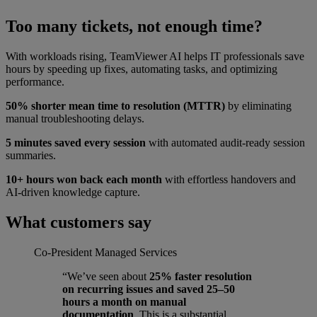
Too many tickets, not enough time?
With workloads rising, TeamViewer AI helps IT professionals save
hours by speeding up fixes, automating tasks, and optimizing
performance.
50% shorter mean time to resolution (MTTR)
by eliminating
manual troubleshooting delays.
5 minutes saved every session
with automated audit-ready session
summaries.
10+ hours won back each month
with effortless handovers and
AI-driven knowledge capture.
What customers say
Co-President
Managed Services
“We’ve seen about
25% faster resolution
on recurring issues and saved 25–50
hours a month on manual
documentation
. This is a substantial