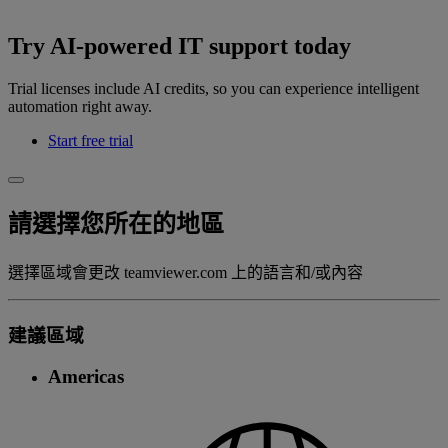
Try AI-powered IT support today
Trial licenses include AI credits, so you can experience intelligent
automation right away.
Start free trial
請選擇您所在的地區
選擇區域會更改 teamviewer.com 上的語言和/或內容
建議區域
Americas