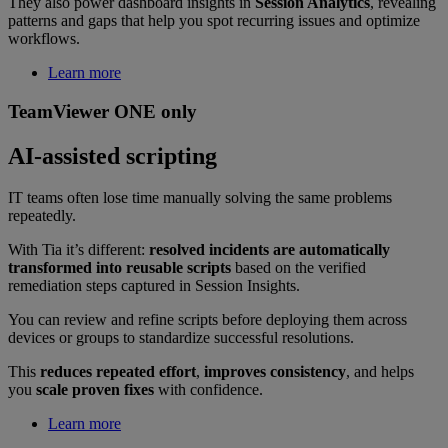
They also power dashboard insights in
Session Analytics
, revealing
patterns and gaps that help you spot recurring issues and optimize
workflows.
Learn more
TeamViewer ONE only
AI-assisted scripting
IT teams often lose time manually solving the same problems
repeatedly.
With Tia it’s different:
resolved incidents are automatically
transformed into reusable scripts
based on the verified
remediation steps captured in Session Insights.
You can review and refine scripts before deploying them across
devices or groups to standardize successful resolutions.
This
reduces repeated effort
,
improves consistency
, and helps
you
scale proven fixes
with confidence.
Learn more