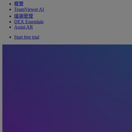
概覽
TeamViewer AI
遠端管理
DEX Essentials
Assist AR
Start free trial