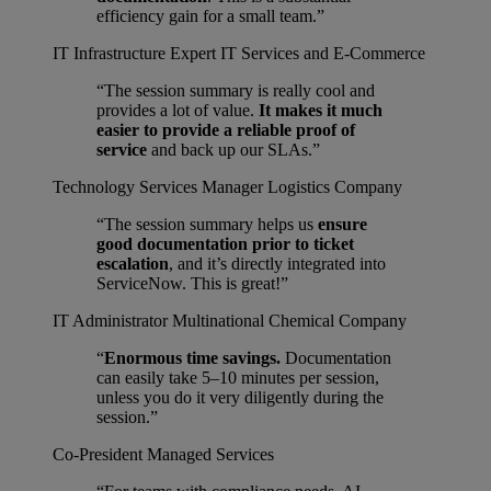
efficiency gain for a small team.”
IT Infrastructure Expert
IT Services and E-Commerce
“The session summary is really cool and
provides a lot of value.
It makes it much
easier to provide a reliable proof of
service
and back up our SLAs.”
Technology Services Manager
Logistics Company
“The session summary helps us
ensure
good documentation prior to ticket
escalation
, and it’s directly integrated into
ServiceNow. This is great!”
IT Administrator
Multinational Chemical Company
“
Enormous time savings.
Documentation
can easily take 5–10 minutes per session,
unless you do it very diligently during the
session.”
Co-President
Managed Services