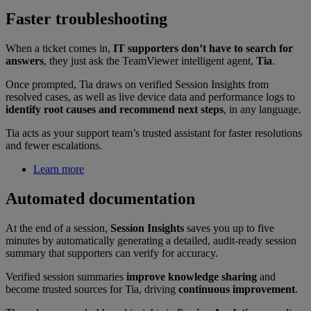
Faster troubleshooting
When a ticket comes in,
IT supporters don’t have to search for
answers
, they just ask the TeamViewer intelligent agent,
Tia
.
Once prompted, Tia draws on verified Session Insights from
resolved cases, as well as live device data and performance logs to
identify root causes and recommend next steps
, in any language.
Tia acts as your support team’s trusted assistant for faster resolutions
and fewer escalations.
Learn more
Automated documentation
At the end of a session,
Session Insights
saves you up to five
minutes by automatically generating a detailed, audit-ready session
summary that supporters can verify for accuracy.
Verified session summaries
improve knowledge sharing
and
become trusted sources for Tia, driving
continuous improvement
.