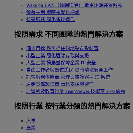
Wake-on-LAN（遠端喚醒）
啟用遠端裝置啟動
螢幕共用
即時視覺化通訊
智慧服務
簡化售後運作
按照需求
不同團隊的熱門解決方案
個人用途
您可從任何地點存取裝置
小型企業
簡化遠端存取與支援
大型企業
擴展並保障企業 IT 安全
自由工作者與數位遊民
隨時隨地安全工作
託管服務供應商
管理與維護客戶 IT 系統
原始設備製造商
簡化支援與運作
非營利及教育行業
TeamViewer 技術享 30% 優惠
按照行業
按行業分類的熱門解決方案
汽車
農業