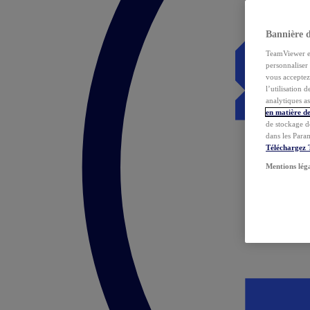
Bannière 
TeamViewer et 
personnaliser 
vous acceptez 
l’utilisation 
analytiques as
en matière de
de stockage d
dans les Para
Téléchargez
Mentions lég