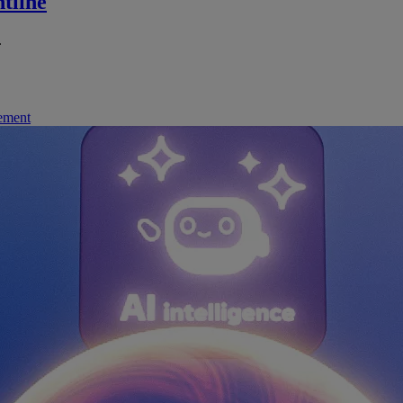
tline
.
nement