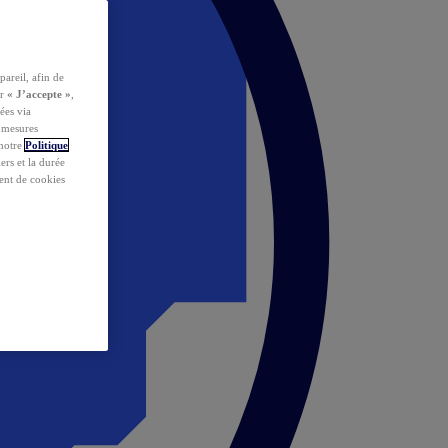
pareil, afin de
ur
« J’accepte »
,
ées via
s mesures
 notre
Politique
iers et la durée
ent de cookies