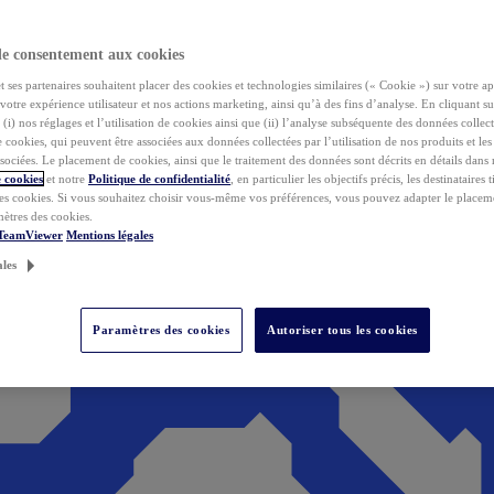
de consentement aux cookies
ses partenaires souhaitent placer des cookies et technologies similaires (« Cookie ») sur votre ap
votre expérience utilisateur et nos actions marketing, ainsi qu’à des fins d’analyse. En cliquant s
(i) nos réglages et l’utilisation de cookies ainsi que (ii) l’analyse subséquente des données collect
de cookies, qui peuvent être associées aux données collectées par l’utilisation de nos produits et le
sociées. Le placement de cookies, ainsi que le traitement des données sont décrits en détails dans
 cookies
et notre
Politique de confidentialité
, en particulier les objectifs précis, les destinataires t
es cookies. Si vous souhaitez choisir vous-même vos préférences, vous pouvez adapter le placem
mètres des cookies.
 TeamViewer
Mentions légales
ales
Paramètres des cookies
Autoriser tous les cookies