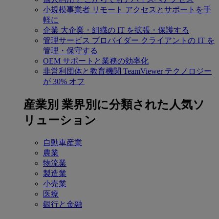
小規模事業者
リモート アクセスとサポートを手
軽に
企業
大企業・組織の IT を拡張・保護する
管理サービス プロバイダー
クライアントの IT を
管理・保守する
OEM
サポートと業務の効率化
非営利団体と教育機関
TeamViewer テクノロジー
が 30% オフ
産業別
業界別に分類された人気ソ
リューション
自動車産業
農業
物流業
製造業
小売業
医療
銀行と金融