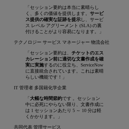
「セッション要約は本当に素晴らし
く、多くの価値を提供します。
サービ
ス提供の確実な証跡を提示
し、サービ
ス レベル アグリーメント (SLA) の裏
付けることがより容易になります。」
テクノロジー サービス マネージャー
物流会社
「セッション要約は、
チケットのエス
カレーション前に適切な文書作成を確
実に実施
するのに役立ち、ServiceNow
に直接統合されています。これは素晴
らしい機能です！」
IT 管理者
多国籍化学企業
「
大幅な時間節約
です 。セッション
中に必死にやらない限り、文書作成に
は 1 セッションあたり 5 ～ 10 分は軽
くかかります。」
共同代表
管理サービス