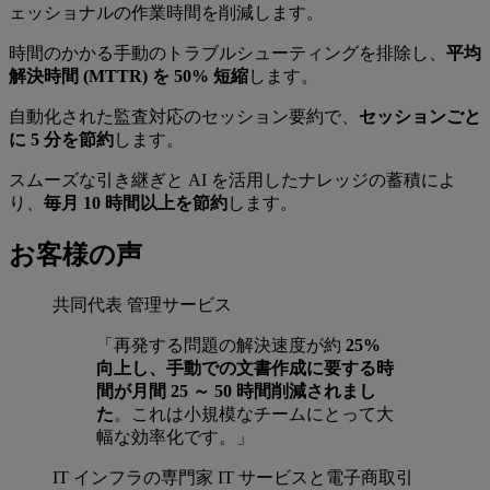
ェッショナルの作業時間を削減します。
時間のかかる手動のトラブルシューティングを排除し、
平均
解決時間 (MTTR) を 50% 短縮
します。
自動化された監査対応のセッション要約で、
セッションごと
に 5 分を節約
します。
スムーズな引き継ぎと AI を活用したナレッジの蓄積によ
り、
毎月 10 時間以上を節約
します。
お客様の声
共同代表
管理サービス
「再発する問題の解決速度が約
25%
向上し、手動での文書作成に要する時
間が月間 25 ～ 50 時間削減されまし
た
。これは小規模なチームにとって大
幅な効率化です。」
IT インフラの専門家
IT サービスと電子商取引