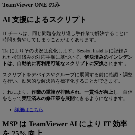
TeamViewer ONE のみ
AI 支援によるスクリプト
IT チームは、同じ問題を繰り返し手作業で解決することに
時間を費やしてしまうことがよくあります。
Tia によりその状況は変化します。Session Insights に記録さ
れた検証済みの対応手順に基づいて、
解決済みのインシデン
トは、自動的に再利用可能なスクリプトに変換
されます 。
スクリプトをデバイスやグループに展開する前に確認・調整
を行い、効果的な解決策を標準化することができます。
これにより、
作業の重複が排除され
、
一貫性が向上
し、自信
をもって
実証済みの修正策を展開
できるようになります。
詳細はこちら
MSP は TeamViewer AI により IT 効率
を 25% 向上