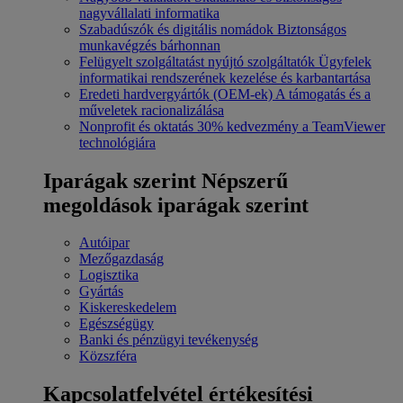
nagyvállalati informatika
Szabadúszók és digitális nomádok
Biztonságos
munkavégzés bárhonnan
Felügyelt szolgáltatást nyújtó szolgáltatók
Ügyfelek
informatikai rendszerének kezelése és karbantartása
Eredeti hardvergyártók (OEM-ek)
A támogatás és a
műveletek racionalizálása
Nonprofit és oktatás
30% kedvezmény a TeamViewer
technológiára
Iparágak szerint
Népszerű
megoldások iparágak szerint
Autóipar
Mezőgazdaság
Logisztika
Gyártás
Kiskereskedelem
Egészségügy
Banki és pénzügyi tevékenység
Közszféra
Kapcsolatfelvétel értékesítési