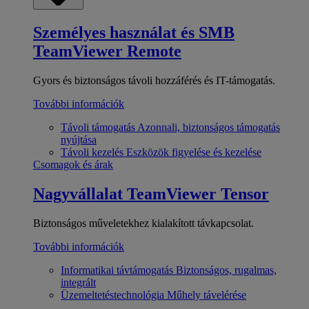
Személyes használat és SMB
TeamViewer Remote
Gyors és biztonságos távoli hozzáférés és IT-támogatás.
További információk
Távoli támogatás
Azonnali, biztonságos támogatás
nyújtása
Távoli kezelés
Eszközök figyelése és kezelése
Csomagok és árak
Nagyvállalat
TeamViewer Tensor
Biztonságos műveletekhez kialakított távkapcsolat.
További információk
Informatikai távtámogatás
Biztonságos, rugalmas,
integrált
Üzemeltetéstechnológia
Műhely távelérése