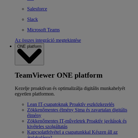
Salesforce
Slack
Microsoft Teams
Az összes integráció megtekintése
ONE platform
TeamViewer ONE platform
Kezelje proaktívan és optimalizálja digitális munkahelyét
egyetlen platformon.
Lean IT-csapatoknak
Proaktív eszközkezelés
Zökkenőmentes élmény
Sima és zavartalan digitális
élmény
Zökkenőmentes IT-műveletek
Proaktív javítások és
kivételes szolgáltatás
Kapcsolatfelvétel a csapatunkkal
Készen áll az
átalakulásra?