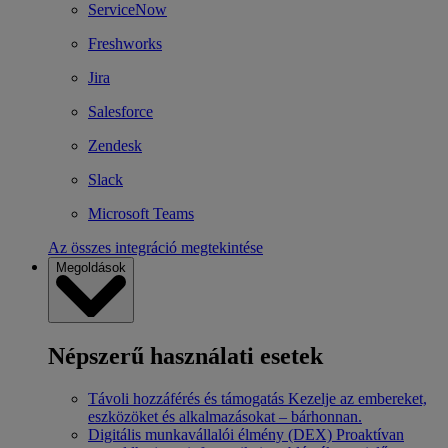
ServiceNow
Freshworks
Jira
Salesforce
Zendesk
Slack
Microsoft Teams
Az összes integráció megtekintése
Megoldások
Népszerű használati esetek
Távoli hozzáférés és támogatás
Kezelje az embereket,
eszközöket és alkalmazásokat – bárhonnan.
Digitális munkavállalói élmény (DEX)
Proaktívan