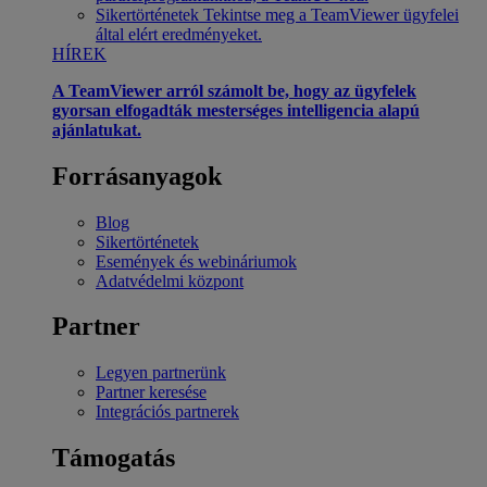
Sikertörténetek
Tekintse meg a TeamViewer ügyfelei
által elért eredményeket.
HÍREK
A TeamViewer arról számolt be, hogy az ügyfelek
gyorsan elfogadták mesterséges intelligencia alapú
ajánlatukat.
Forrásanyagok
Blog
Sikertörténetek
Események és webináriumok
Adatvédelmi központ
Partner
Legyen partnerünk
Partner keresése
Integrációs partnerek
Támogatás