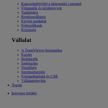
Kapcsolatfelvétel a támogatási csapattal
Útmutatók és kézikönyvek
Tudásbázis
Rendszerállapot
Egyéni modulok
Fejlesztőknek
Közösség
Vállalat
A TeamViewer bemutatása
Karrier
Befektetők
Sajtószoba
Vezetőség
Sportpartnerség
Fenntarthatóság és CSR
Vállalatirányítás
Árazás
Ingyenes letöltés