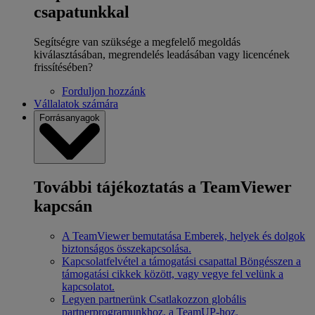
csapatunkkal
Segítségre van szüksége a megfelelő megoldás
kiválasztásában, megrendelés leadásában vagy licencének
frissítésében?
Forduljon hozzánk
Vállalatok számára
Forrásanyagok
További tájékoztatás a TeamViewer
kapcsán
A TeamViewer bemutatása
Emberek, helyek és dolgok
biztonságos összekapcsolása.
Kapcsolatfelvétel a támogatási csapattal
Böngésszen a
támogatási cikkek között, vagy vegye fel velünk a
kapcsolatot.
Legyen partnerünk
Csatlakozzon globális
partnerprogramunkhoz, a TeamUP-hoz.