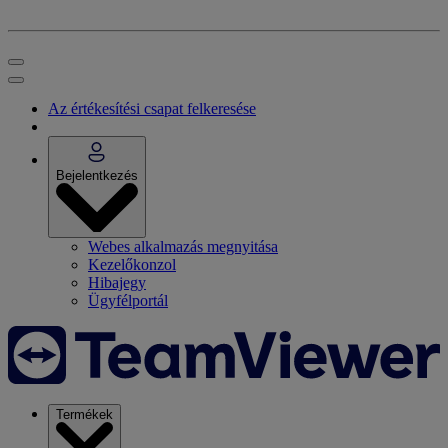
Az értékesítési csapat felkeresése
Bejelentkezés
Webes alkalmazás megnyitása
Kezelőkonzol
Hibajegy
Ügyfélportál
Termékek