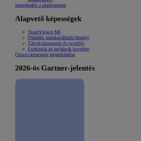
Ismerkedés a platformmal
Alapvető képességek
TeamViewer MI
Digitális munkavállalói élmény
Távoli támogatás és vezérlés
Eszközök és javítások kezelése
Összes képesség megtekintése
2026-ös Gartner-jelentés