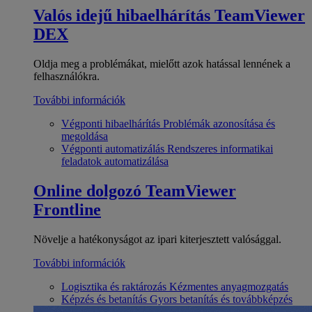
Valós idejű hibaelhárítás
TeamViewer
DEX
Oldja meg a problémákat, mielőtt azok hatással lennének a
felhasználókra.
További információk
Végponti hibaelhárítás
Problémák azonosítása és
megoldása
Végponti automatizálás
Rendszeres informatikai
feladatok automatizálása
Online dolgozó
TeamViewer
Frontline
Növelje a hatékonyságot az ipari kiterjesztett valósággal.
További információk
Logisztika és raktározás
Kézmentes anyagmozgatás
Képzés és betanítás
Gyors betanítás és továbbképzés