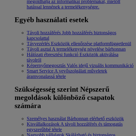
megoldhatja az informatikai problémákat, mielőtt
hatással lennének a termelékenységre.
Egyéb használati esetek
Távoli hozzáférés
Jobb hozzáférés biztonságos
kapcsolattal
Távvezérlés
Eszközök ellenőrzése platformfüggetlenül
Távoli asztal
A termelékenység növelése bárhonnan
Hálózati ébresztési funkció
Eszközök aktiválása
távolról
Képernyőmegosztás
Valós idejű vizuális kommunikáció
Smart Service
A vevőszolgálati műveletek
áramvonalassá tétele
Szükségesség szerint
Népszerű
megoldások különböző csapatok
számára
Személyes használat
Bárhonnan elérhető eszközök
Kisvállalkozások
A távoli hozzáférés és támogatás
egyszerűbbé tétele
Nagyobb vállalatok
Skálázható és biztonságos