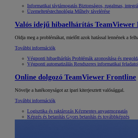
Informatikai távtámogatás
Biztonságos, rugalmas, integrá
Üzemeltetéstechnológia
Műhely távelérése
Valós idejű hibaelhárítás
TeamViewer
Oldja meg a problémákat, mielőtt azok hatással lennének a felh
További információk
Végponti hibaelhárítás
Problémák azonosítása és megold
Végponti automatizálás
Rendszeres informatikai feladato
Online dolgozó
TeamViewer Frontline
Növelje a hatékonyságot az ipari kiterjesztett valósággal.
További információk
Logisztika és raktározás
Kézmentes anyagmozgatás
Képzés és betanítás
Gyors betanítás és továbbképzés