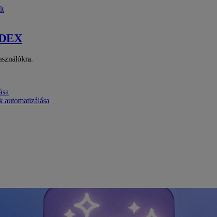
lt
 DEX
asználókra.
ása
k automatizálása