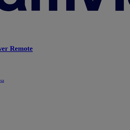
er Remote
ása