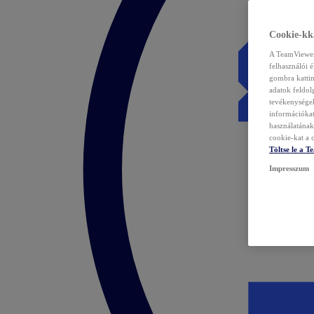
Cookie-kka
A TeamViewer 
felhasználói 
gombra kattin
adatok feldol
tevékenységek
információka
használatának 
cookie-kat a c
Töltse le a 
Impresszum