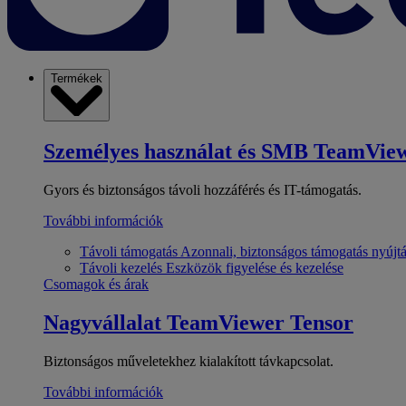
Termékek
Személyes használat és SMB
TeamView
Gyors és biztonságos távoli hozzáférés és IT-támogatás.
További információk
Távoli támogatás
Azonnali, biztonságos támogatás nyújt
Távoli kezelés
Eszközök figyelése és kezelése
Csomagok és árak
Nagyvállalat
TeamViewer Tensor
Biztonságos műveletekhez kialakított távkapcsolat.
További információk