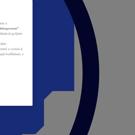
zén a
Beleegyezem”
álatával gyűjtött
vábbi
tettel a cookie-k
át beállításait, a