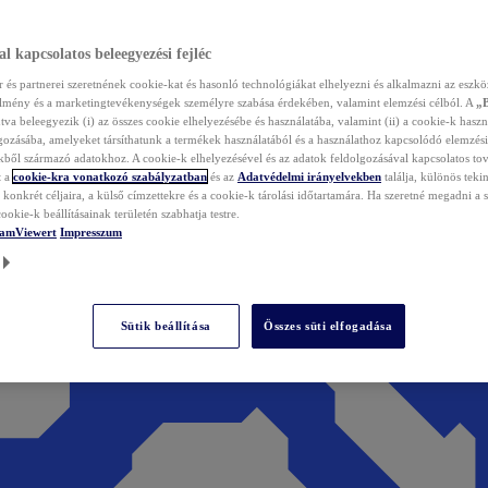
l kapcsolatos beleegyezési fejléc
és partnerei szeretnének cookie-kat és hasonló technológiákat elhelyezni és alkalmazni az eszkö
élmény és a marketingtevékenységek személyre szabása érdekében, valamint elemzési célból. A
„
tva beleegyezik (i) az összes cookie elhelyezésébe és használatába, valamint (ii) a cookie-k haszn
gozásába, amelyeket társíthatunk a termékek használatából és a használathoz kapcsolódó elemzési
ből származó adatokhoz. A cookie-k elhelyezésével és az adatok feldolgozásával kapcsolatos to
t a
cookie-kra vonatkozó szabályzatban
és az
Adatvédelmi irányelvekben
találja, különös tekin
konkrét céljaira, a külső címzettekre és a cookie-k tárolási időtartamára. Ha szeretné megadni a saj
ookie-k beállításainak területén szabhatja testre.
TeamViewert
Impresszum
Sütik beállítása
Összes süti elfogadása