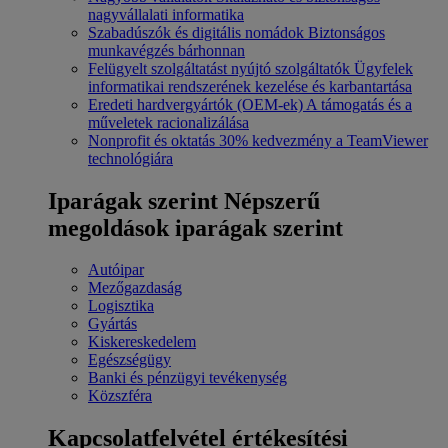
nagyvállalati informatika
Szabadúszók és digitális nomádok
Biztonságos
munkavégzés bárhonnan
Felügyelt szolgáltatást nyújtó szolgáltatók
Ügyfelek
informatikai rendszerének kezelése és karbantartása
Eredeti hardvergyártók (OEM-ek)
A támogatás és a
műveletek racionalizálása
Nonprofit és oktatás
30% kedvezmény a TeamViewer
technológiára
Iparágak szerint
Népszerű
megoldások iparágak szerint
Autóipar
Mezőgazdaság
Logisztika
Gyártás
Kiskereskedelem
Egészségügy
Banki és pénzügyi tevékenység
Közszféra
Kapcsolatfelvétel értékesítési