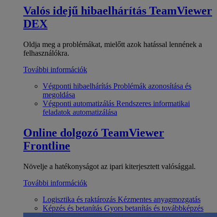
Valós idejű hibaelhárítás
TeamViewer
DEX
Oldja meg a problémákat, mielőtt azok hatással lennének a
felhasználókra.
További információk
Végponti hibaelhárítás
Problémák azonosítása és
megoldása
Végponti automatizálás
Rendszeres informatikai
feladatok automatizálása
Online dolgozó
TeamViewer
Frontline
Növelje a hatékonyságot az ipari kiterjesztett valósággal.
További információk
Logisztika és raktározás
Kézmentes anyagmozgatás
Képzés és betanítás
Gyors betanítás és továbbképzés