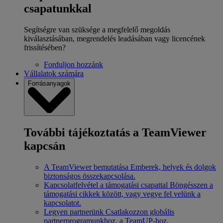
csapatunkkal
Segítségre van szüksége a megfelelő megoldás
kiválasztásában, megrendelés leadásában vagy licencének
frissítésében?
Forduljon hozzánk
Vállalatok számára
Forrásanyagok
További tájékoztatás a TeamViewer
kapcsán
A TeamViewer bemutatása
Emberek, helyek és dolgok
biztonságos összekapcsolása.
Kapcsolatfelvétel a támogatási csapattal
Böngésszen a
támogatási cikkek között, vagy vegye fel velünk a
kapcsolatot.
Legyen partnerünk
Csatlakozzon globális
partnerprogramunkhoz, a TeamUP-hoz.