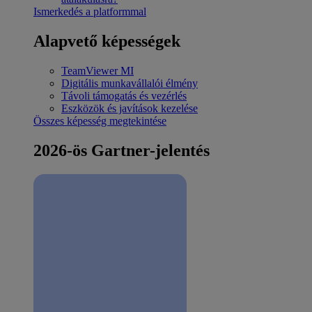
Ismerkedés a platformmal
Alapvető képességek
TeamViewer MI
Digitális munkavállalói élmény
Távoli támogatás és vezérlés
Eszközök és javítások kezelése
Összes képesség megtekintése
2026-ös Gartner-jelentés