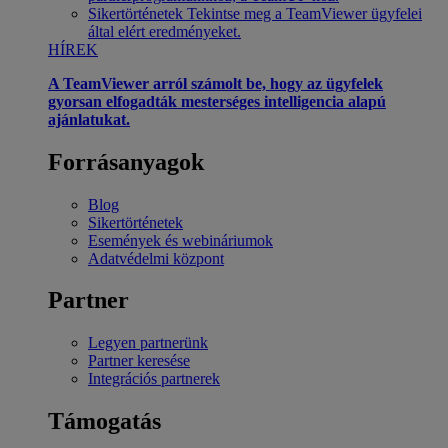
Sikertörténetek
Tekintse meg a TeamViewer ügyfelei
által elért eredményeket.
HÍREK
A TeamViewer arról számolt be, hogy az ügyfelek
gyorsan elfogadták mesterséges intelligencia alapú
ajánlatukat.
Forrásanyagok
Blog
Sikertörténetek
Események és webináriumok
Adatvédelmi központ
Partner
Legyen partnerünk
Partner keresése
Integrációs partnerek
Támogatás