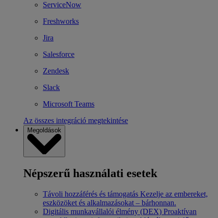
ServiceNow
Freshworks
Jira
Salesforce
Zendesk
Slack
Microsoft Teams
Az összes integráció megtekintése
Megoldások
Népszerű használati esetek
Távoli hozzáférés és támogatás
Kezelje az embereket,
eszközöket és alkalmazásokat – bárhonnan.
Digitális munkavállalói élmény (DEX)
Proaktívan