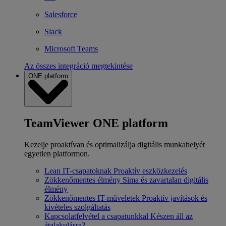
Salesforce
Slack
Microsoft Teams
Az összes integráció megtekintése
ONE platform
TeamViewer ONE platform
Kezelje proaktívan és optimalizálja digitális munkahelyét
egyetlen platformon.
Lean IT-csapatoknak
Proaktív eszközkezelés
Zökkenőmentes élmény
Sima és zavartalan digitális
élmény
Zökkenőmentes IT-műveletek
Proaktív javítások és
kivételes szolgáltatás
Kapcsolatfelvétel a csapatunkkal
Készen áll az
átalakulásra?