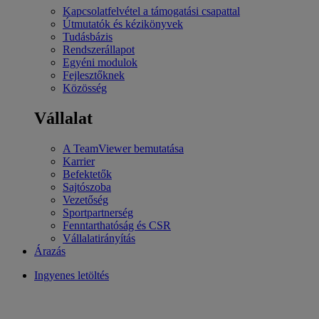
Kapcsolatfelvétel a támogatási csapattal
Útmutatók és kézikönyvek
Tudásbázis
Rendszerállapot
Egyéni modulok
Fejlesztőknek
Közösség
Vállalat
A TeamViewer bemutatása
Karrier
Befektetők
Sajtószoba
Vezetőség
Sportpartnerség
Fenntarthatóság és CSR
Vállalatirányítás
Árazás
Ingyenes letöltés