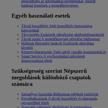
megoldhatja az informatikai problémákat, mielőtt
hatással lennének a termelékenységre.
Egyéb használati esetek
Távoli hozzáférés
Jobb hozzáférés biztonságos
kapcsolattal
Távvezérlés
Eszközök ellenőrzése platformfüggetlenül
Távoli asztal
A termelékenység növelése bárhonnan
Hálózati ébresztési funkció
Eszközök aktiválása
távolról
Képernyőmegosztás
Valós idejű vizuális kommunikáció
Smart Service
A vevőszolgálati műveletek
áramvonalassá tétele
Szükségesség szerint
Népszerű
megoldások különböző csapatok
számára
Személyes használat
Bárhonnan elérhető eszközök
Kisvállalkozások
A távoli hozzáférés és támogatás
egyszerűbbé tétele
Nagyobb vállalatok
Skálázható és biztonságos