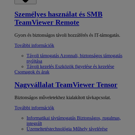
Személyes használat és SMB
TeamViewer Remote
Gyors és biztonságos távoli hozzáférés és IT-támogatás.
További információk
Távoli támogatás
Azonnali, biztonságos támogatás
nyújtása
Távoli kezelés
Eszközök figyelése és kezelése
Csomagok és árak
Nagyvállalat
TeamViewer Tensor
Biztonságos műveletekhez kialakított távkapcsolat.
További információk
Informatikai távtámogatás
Biztonságos, rugalmas,
integrált
Üzemeltetéstechnológia
Műhely távelérése