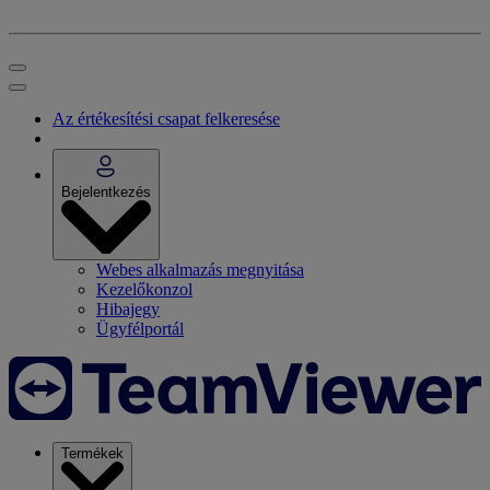
Az értékesítési csapat felkeresése
Bejelentkezés
Webes alkalmazás megnyitása
Kezelőkonzol
Hibajegy
Ügyfélportál
Termékek