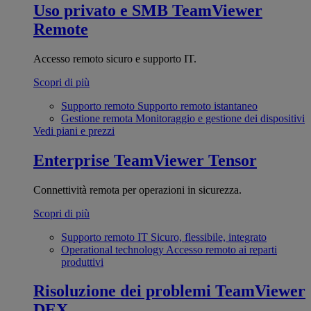
Uso privato e SMB
TeamViewer
Remote
Accesso remoto sicuro e supporto IT.
Scopri di più
Supporto remoto
Supporto remoto istantaneo
Gestione remota
Monitoraggio e gestione dei dispositivi
Vedi piani e prezzi
Enterprise
TeamViewer Tensor
Connettività remota per operazioni in sicurezza.
Scopri di più
Supporto remoto IT
Sicuro, flessibile, integrato
Operational technology
Accesso remoto ai reparti
produttivi
Risoluzione dei problemi
TeamViewer
DEX