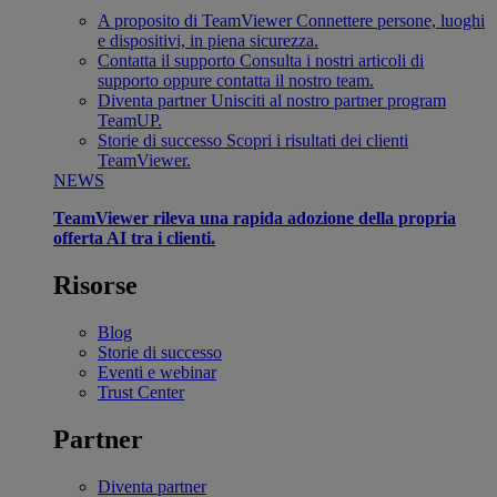
A proposito di TeamViewer
Connettere persone, luoghi
e dispositivi, in piena sicurezza.
Contatta il supporto
Consulta i nostri articoli di
supporto oppure contatta il nostro team.
Diventa partner
Unisciti al nostro partner program
TeamUP.
Storie di successo
Scopri i risultati dei clienti
TeamViewer.
NEWS
TeamViewer rileva una rapida adozione della propria
offerta AI tra i clienti.
Risorse
Blog
Storie di successo
Eventi e webinar
Trust Center
Partner
Diventa partner