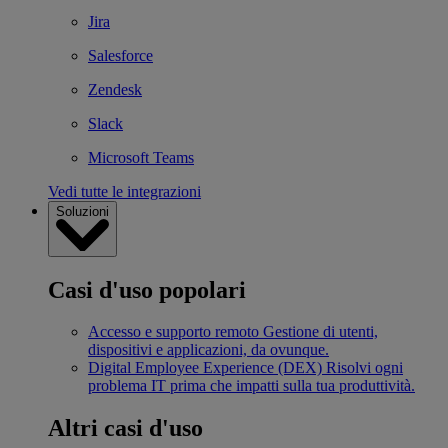
Jira
Salesforce
Zendesk
Slack
Microsoft Teams
Vedi tutte le integrazioni
Soluzioni
Casi d'uso popolari
Accesso e supporto remoto
Gestione di utenti,
dispositivi e applicazioni, da ovunque.
Digital Employee Experience (DEX)
Risolvi ogni
problema IT prima che impatti sulla tua produttività.
Altri casi d'uso