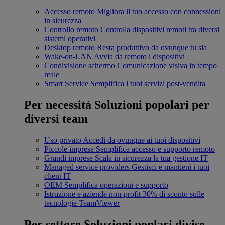
Accesso remoto
Migliora il tuo accesso con connessioni
in sicurezza
Controllo remoto
Controlla dispositivi remoti tra diversi
sistemi operativi
Desktop remoto
Resta produttivo da ovunque tu sia
Wake-on-LAN
Avvia da remoto i dispositivi
Condivisione schermo
Comunicazione visiva in tempo
reale
Smart Service
Semplifica i tuoi servizi post-vendita
Per necessità
Soluzioni popolari per
diversi team
Uso privato
Accedi da ovunque ai tuoi dispositivi
Piccole imprese
Semplifica accesso e supporto remoto
Grandi imprese
Scala in sicurezza la tua gestione IT
Managed service providers
Gestisci e mantieni i tuoi
client IT
OEM
Semplifica operazioni e supporto
Istruzione e aziende non-profit
30% di sconto sulle
tecnologie TeamViewer
Per settore
Soluzioni poplari divise