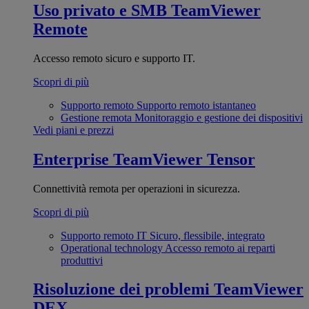
Uso privato e SMB
TeamViewer
Remote
Accesso remoto sicuro e supporto IT.
Scopri di più
Supporto remoto
Supporto remoto istantaneo
Gestione remota
Monitoraggio e gestione dei dispositivi
Vedi piani e prezzi
Enterprise
TeamViewer Tensor
Connettività remota per operazioni in sicurezza.
Scopri di più
Supporto remoto IT
Sicuro, flessibile, integrato
Operational technology
Accesso remoto ai reparti
produttivi
Risoluzione dei problemi
TeamViewer
DEX