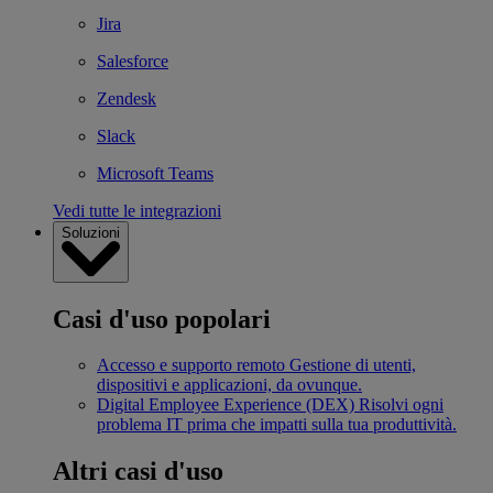
Jira
Salesforce
Zendesk
Slack
Microsoft Teams
Vedi tutte le integrazioni
Soluzioni
Casi d'uso popolari
Accesso e supporto remoto
Gestione di utenti,
dispositivi e applicazioni, da ovunque.
Digital Employee Experience (DEX)
Risolvi ogni
problema IT prima che impatti sulla tua produttività.
Altri casi d'uso