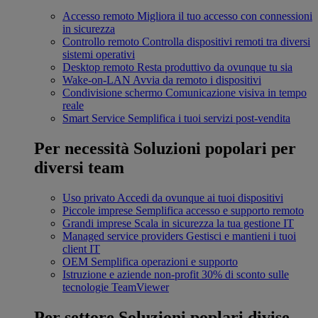
Accesso remoto
Migliora il tuo accesso con connessioni
in sicurezza
Controllo remoto
Controlla dispositivi remoti tra diversi
sistemi operativi
Desktop remoto
Resta produttivo da ovunque tu sia
Wake-on-LAN
Avvia da remoto i dispositivi
Condivisione schermo
Comunicazione visiva in tempo
reale
Smart Service
Semplifica i tuoi servizi post-vendita
Per necessità
Soluzioni popolari per
diversi team
Uso privato
Accedi da ovunque ai tuoi dispositivi
Piccole imprese
Semplifica accesso e supporto remoto
Grandi imprese
Scala in sicurezza la tua gestione IT
Managed service providers
Gestisci e mantieni i tuoi
client IT
OEM
Semplifica operazioni e supporto
Istruzione e aziende non-profit
30% di sconto sulle
tecnologie TeamViewer
Per settore
Soluzioni poplari divise