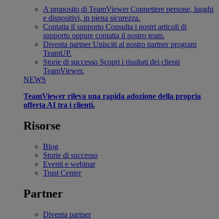
A proposito di TeamViewer
Connettere persone, luoghi
e dispositivi, in piena sicurezza.
Contatta il supporto
Consulta i nostri articoli di
supporto oppure contatta il nostro team.
Diventa partner
Unisciti al nostro partner program
TeamUP.
Storie di successo
Scopri i risultati dei clienti
TeamViewer.
NEWS
TeamViewer rileva una rapida adozione della propria
offerta AI tra i clienti.
Risorse
Blog
Storie di successo
Eventi e webinar
Trust Center
Partner
Diventa partner