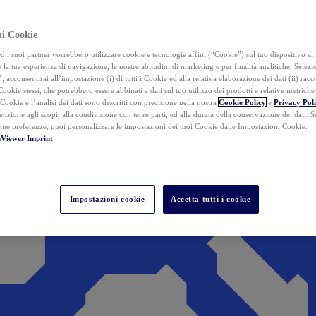
ai Cookie
i suoi partner vorrebbero utilizzare cookie e tecnologie affini (“Cookie”) sul tuo dispositivo al 
 la tua esperienza di navigazione, le nostre abitudini di marketing e per finalità analitiche. Selez
”
, acconsentirai all’impostazione (i) di tutti i Cookie ed alla relativa elaborazione dei dati (ii) racco
 Cookie stessi, che potrebbero essere abbinati a dati sul tuo utilizzo dei prodotti e relative metrich
 Cookie e l’analisi dei dati sono descritti con precisione nella nostra
Cookie Policy
e
Privacy Pol
tenzione agli scopi, alla condivisione con terze parti, ed alla durata della conservazione dei dati. S
 tue preferenze, puoi personalizzare le impostazioni dei tuoi Cookie dalle Impostazioni Cookie.
mViewer
Imprint
Impostazioni cookie
Accetta tutti i cookie