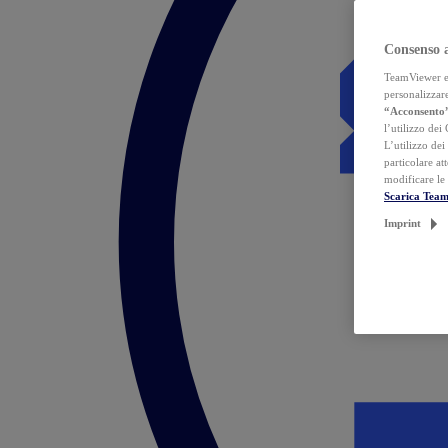
Consenso 
TeamViewer ed 
personalizzare
“Acconsento
l’utilizzo dei
L’utilizzo dei
particolare at
modificare le
Scarica Tea
Imprint