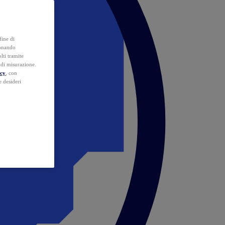
fine di
ionando
lti tramite
e di misurazione.
icy
, con
e desideri