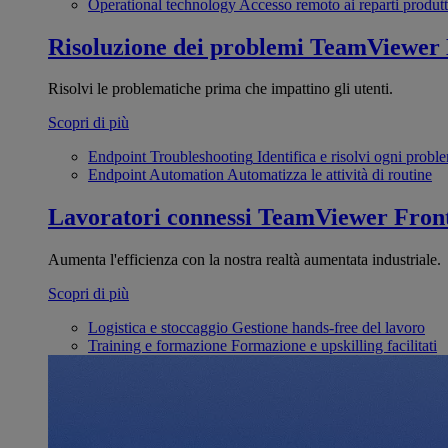
Operational technology
Accesso remoto ai reparti produtt
Risoluzione dei problemi
TeamViewer
Risolvi le problematiche prima che impattino gli utenti.
Scopri di più
Endpoint Troubleshooting
Identifica e risolvi ogni probl
Endpoint Automation
Automatizza le attività di routine
Lavoratori connessi
TeamViewer Front
Aumenta l'efficienza con la nostra realtà aumentata industriale.
Scopri di più
Logistica e stoccaggio
Gestione hands-free del lavoro
Training e formazione
Formazione e upskilling facilitati