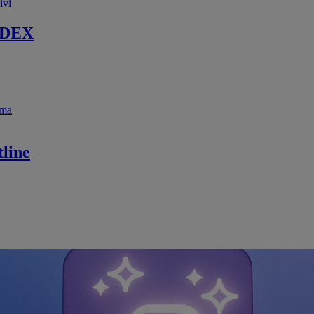
ivi
 DEX
ema
line