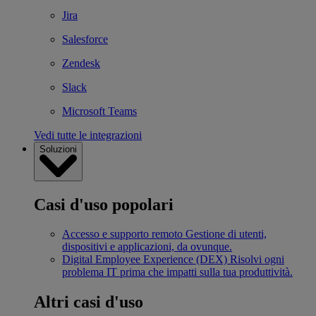
Jira
Salesforce
Zendesk
Slack
Microsoft Teams
Vedi tutte le integrazioni
Soluzioni
Casi d'uso popolari
Accesso e supporto remoto
Gestione di utenti,
dispositivi e applicazioni, da ovunque.
Digital Employee Experience (DEX)
Risolvi ogni
problema IT prima che impatti sulla tua produttività.
Altri casi d'uso