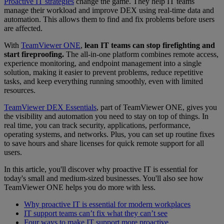
Proactive IT strategies
change the game. They help IT teams
manage their workload and improve DEX using real-time data and
automation. This allows them to find and fix problems before users
are affected.
With
TeamViewer ONE
,
lean IT teams can stop firefighting and
start fireproofing.
The all-in-one platform combines remote access,
experience monitoring, and endpoint management into a single
solution, making it easier to prevent problems, reduce repetitive
tasks, and keep everything running smoothly, even with limited
resources.
TeamViewer DEX Essentials
, part of TeamViewer ONE, gives you
the visibility and automation you need to stay on top of things. In
real time, you can track security, applications, performance,
operating systems, and networks. Plus, you can set up routine fixes
to save hours and share licenses for quick remote support for all
users.
In this article, you'll discover why proactive IT is essential for
today's small and medium-sized businesses. You'll also see how
TeamViewer ONE helps you do more with less.
Why proactive IT is essential for modern workplaces
IT support teams can’t fix what they can’t see
Four ways to make IT support more proactive