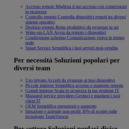
Accesso remoto
Migliora il tuo accesso con connessioni
in sicurezza
Controllo remoto
Controlla dispositivi remoti tra diversi
sistemi operativi
Desktop remoto
Resta produttivo da ovunque tu sia
Wake-on-LAN
Avvia da remoto i dispositivi
Condivisione schermo
Comunicazione visiva in tempo
reale
Smart Service
Semplifica i tuoi servizi post-vendita
Per necessità
Soluzioni popolari per
diversi team
Uso privato
Accedi da ovunque ai tuoi dispositivi
Piccole imprese
Semplifica accesso e supporto remoto
Grandi imprese
Scala in sicurezza la tua gestione IT
Managed service providers
Gestisci e mantieni i tuoi
client IT
OEM
Semplifica operazioni e supporto
Istruzione e aziende non-profit
30% di sconto sulle
tecnologie TeamViewer
Per settore
Soluzioni poplari divise