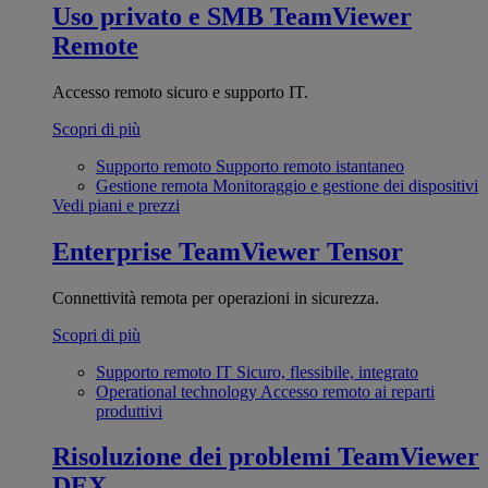
Uso privato e SMB
TeamViewer
Remote
Accesso remoto sicuro e supporto IT.
Scopri di più
Supporto remoto
Supporto remoto istantaneo
Gestione remota
Monitoraggio e gestione dei dispositivi
Vedi piani e prezzi
Enterprise
TeamViewer Tensor
Connettività remota per operazioni in sicurezza.
Scopri di più
Supporto remoto IT
Sicuro, flessibile, integrato
Operational technology
Accesso remoto ai reparti
produttivi
Risoluzione dei problemi
TeamViewer
DEX