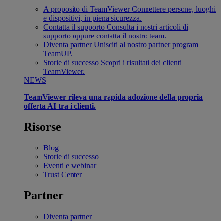
A proposito di TeamViewer
Connettere persone, luoghi
e dispositivi, in piena sicurezza.
Contatta il supporto
Consulta i nostri articoli di
supporto oppure contatta il nostro team.
Diventa partner
Unisciti al nostro partner program
TeamUP.
Storie di successo
Scopri i risultati dei clienti
TeamViewer.
NEWS
TeamViewer rileva una rapida adozione della propria
offerta AI tra i clienti.
Risorse
Blog
Storie di successo
Eventi e webinar
Trust Center
Partner
Diventa partner