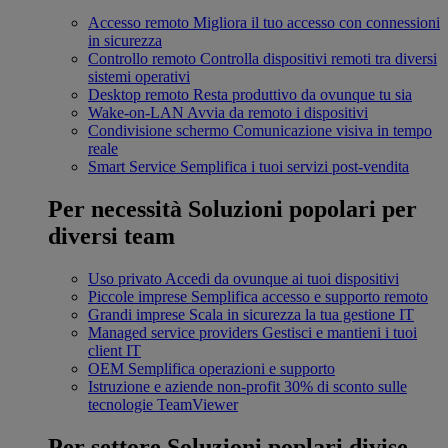
Accesso remoto
Migliora il tuo accesso con connessioni
in sicurezza
Controllo remoto
Controlla dispositivi remoti tra diversi
sistemi operativi
Desktop remoto
Resta produttivo da ovunque tu sia
Wake-on-LAN
Avvia da remoto i dispositivi
Condivisione schermo
Comunicazione visiva in tempo
reale
Smart Service
Semplifica i tuoi servizi post-vendita
Per necessità
Soluzioni popolari per
diversi team
Uso privato
Accedi da ovunque ai tuoi dispositivi
Piccole imprese
Semplifica accesso e supporto remoto
Grandi imprese
Scala in sicurezza la tua gestione IT
Managed service providers
Gestisci e mantieni i tuoi
client IT
OEM
Semplifica operazioni e supporto
Istruzione e aziende non-profit
30% di sconto sulle
tecnologie TeamViewer
Per settore
Soluzioni poplari divise