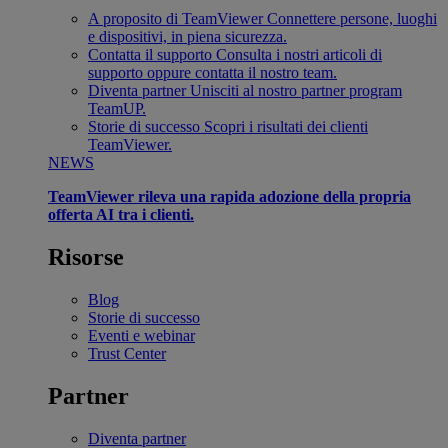
A proposito di TeamViewer
Connettere persone, luoghi
e dispositivi, in piena sicurezza.
Contatta il supporto
Consulta i nostri articoli di
supporto oppure contatta il nostro team.
Diventa partner
Unisciti al nostro partner program
TeamUP.
Storie di successo
Scopri i risultati dei clienti
TeamViewer.
NEWS
TeamViewer rileva una rapida adozione della propria
offerta AI tra i clienti.
Risorse
Blog
Storie di successo
Eventi e webinar
Trust Center
Partner
Diventa partner