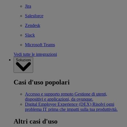
Jira
Salesforce
Zendesk
Slack
Microsoft Teams
Vedi tutte le integrazioni
Soluzioni
Casi d'uso popolari
Accesso e supporto remoto
Gestione di utenti,
dispositivi e applicazioni, da ovunque.
Digital Employee Experience (DEX)
Risolvi ogni
problema IT prima che impatti sulla tua produttività.
Altri casi d'uso