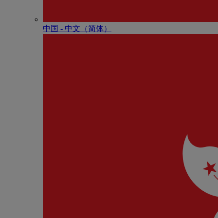
中国 - 中⽂（简体）