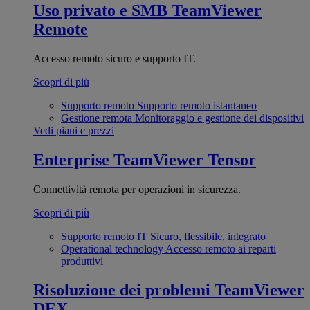
Uso privato e SMB
TeamViewer
Remote
Accesso remoto sicuro e supporto IT.
Scopri di più
Supporto remoto
Supporto remoto istantaneo
Gestione remota
Monitoraggio e gestione dei dispositivi
Vedi piani e prezzi
Enterprise
TeamViewer Tensor
Connettività remota per operazioni in sicurezza.
Scopri di più
Supporto remoto IT
Sicuro, flessibile, integrato
Operational technology
Accesso remoto ai reparti
produttivi
Risoluzione dei problemi
TeamViewer
DEX