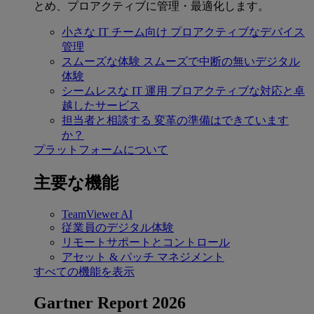
とめ、プロアクティブに管理・最適化します。
小さな IT チーム向け
プロアクティブなデバイス
管理
スムーズな体験
スムーズで中断の無いデジタル
体験
シームレスな IT 運用
プロアクティブな対応と卓
越したサービス
担当者と相談する
変革の準備はできています
か？
プラットフォームについて
主要な機能
TeamViewer AI
従業員のデジタル体験
リモートサポートとコントロール
アセット & パッチ マネジメント
すべての機能を表示
Gartner Report 2026