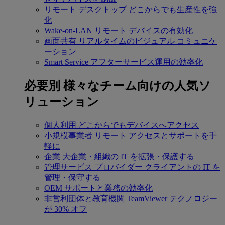
リモート デスクトップ
どこからでも生産性を強
化
Wake-on-LAN
リモート デバイスの有効化
画面共有
リアルタイムのビジュアル コミュニケ
ーション
Smart Service
アフターサービス運用の効率化
必要別
様々なチーム向けの人気ソ
リューション
個人利用
どこからでもデバイスへアクセス
小規模事業者
リモート アクセスとサポートを手
軽に
企業
大企業・組織の IT を拡張・保護する
管理サービス プロバイダー
クライアントの IT を
管理・保守する
OEM
サポートと業務の効率化
非営利団体と教育機関
TeamViewer テクノロジー
が 30% オフ