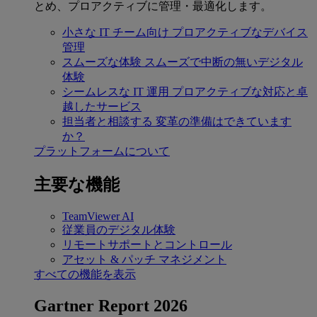
とめ、プロアクティブに管理・最適化します。
小さな IT チーム向け
プロアクティブなデバイス
管理
スムーズな体験
スムーズで中断の無いデジタル
体験
シームレスな IT 運用
プロアクティブな対応と卓
越したサービス
担当者と相談する
変革の準備はできています
か？
プラットフォームについて
主要な機能
TeamViewer AI
従業員のデジタル体験
リモートサポートとコントロール
アセット & パッチ マネジメント
すべての機能を表示
Gartner Report 2026