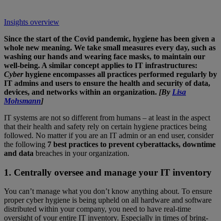
Insights overview
Since the start of the Covid pandemic, hygiene has been given a
whole new meaning. We take small measures every day, such as
washing our hands and wearing face masks, to maintain our
well-being. A similar concept applies to IT infrastructures:
Cyber
hygiene encompasses all practices performed regularly by
IT admins and users to ensure the health and security of data,
devices, and networks within an organization.
[
By
Lisa
Mohsmann
]
IT systems are not so different from humans – at least in the aspect
that their health and safety rely on certain hygiene practices being
followed. No matter if you are an IT admin or an end user, consider
the following
7 best practices to prevent cyberattacks, downtime
and data
breaches in your organization.
1. Centrally oversee and manage your IT inventory
You can’t manage what you don’t know anything about. To ensure
proper cyber hygiene is being upheld on all hardware and software
distributed within your company, you need to have real-time
oversight of your entire IT inventory. Especially in times of bring-