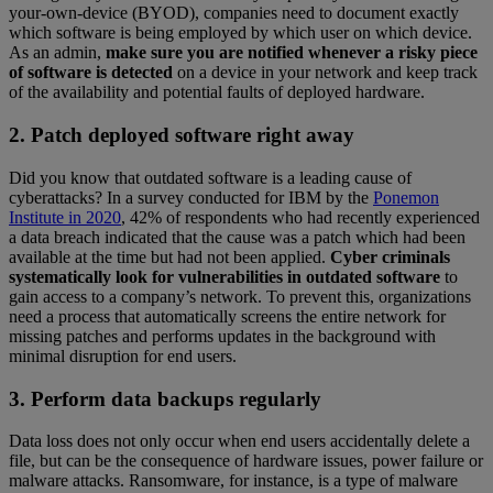
your-own-device (BYOD), companies need to document exactly
which software is being employed by which user on which device.
As an admin,
make sure you are notified whenever a risky piece
of software is detected
on a device in your network and keep track
of the availability and potential faults of deployed hardware.
2. Patch deployed software right away
Did you know that outdated software is a leading cause of
cyberattacks? In a survey conducted for IBM by the
Ponemon
Institute in 2020
, 42% of respondents who had recently experienced
a data breach indicated that the cause was a patch which had been
available at the time but had not been applied.
Cyber criminals
systematically look for vulnerabilities in outdated software
to
gain access to a company’s network. To prevent this, organizations
need a process that automatically screens the entire network for
missing patches and performs updates in the background with
minimal disruption for end users.
3. Perform data backups regularly
Data loss does not only occur when end users accidentally delete a
file, but can be the consequence of hardware issues, power failure or
malware attacks. Ransomware, for instance, is a type of malware