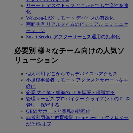
リモート デスクトップ
どこからでも生産性を強
化
Wake-on-LAN
リモート デバイスの有効化
画面共有
リアルタイムのビジュアル コミュニケ
ーション
Smart Service
アフターサービス運用の効率化
必要別
様々なチーム向けの人気ソ
リューション
個人利用
どこからでもデバイスへアクセス
小規模事業者
リモート アクセスとサポートを手
軽に
企業
大企業・組織の IT を拡張・保護する
管理サービス プロバイダー
クライアントの IT を
管理・保守する
OEM
サポートと業務の効率化
非営利団体と教育機関
TeamViewer テクノロジー
が 30% オフ