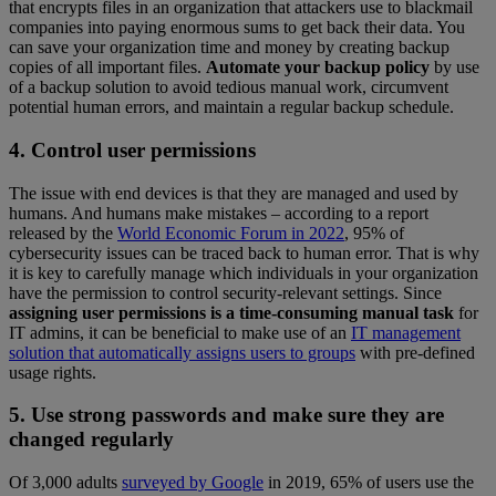
that encrypts files in an organization that attackers use to blackmail
companies into paying enormous sums to get back their data. You
can save your organization time and money by creating backup
copies of all important files.
Automate your backup policy
by use
of a backup solution to avoid tedious manual work, circumvent
potential human errors, and maintain a regular backup schedule.
4. Control user permissions
The issue with end devices is that they are managed and used by
humans. And humans make mistakes – according to a report
released by the
World Economic Forum in 2022
, 95% of
cybersecurity issues can be traced back to human error. That is why
it is key to carefully manage which individuals in your organization
have the permission to control security-relevant settings. Since
assigning user permissions is a time-consuming manual task
for
IT admins, it can be beneficial to make use of an
IT management
solution that automatically assigns users to groups
with pre-defined
usage rights.
5. Use strong passwords and make sure they are
changed regularly
Of 3,000 adults
surveyed by Google
in 2019, 65% of users use the