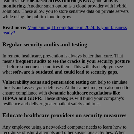
features like
role-based access control (RBAC)
and
activity
monitoring.
Another smart option is a cloud provider with hybrid
solutions. These allow you to store sensitive data on private servers
while using the public cloud to grow.
Read more:
Maintaining IT compliance in 2024: Is your business
ready?
Regular security audits and testing
In remote healthcare, prevention is always better than cure. That
means
frequent audits to see the cracks in your security posture
—before someone else notices them. This will also help you see
what
software is outdated and could lead to security gaps.
Vulnerability scans and penetration testing
can help to simulate
threats and assess your defenses. At the same time, you also need to
ensure compliance with
dynamic healthcare regulations like
HIPAA and GDPR.
These strategies will build your company's
resilience and deliver greater patient safety and trust.
Educate healthcare providers on security measures
Any employee using a networked computer needs to learn how to
recognize phishing attempts and other suspicious activities. When