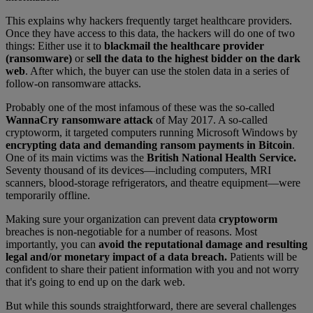
This explains why hackers frequently target healthcare providers.
Once they have access to this data, the hackers will do one of two
things: Either use it to
blackmail the healthcare provider
(ransomware)
or
sell the data to the highest bidder on the dark
web
. After which, the buyer can use the stolen data in a series of
follow-on ransomware attacks.
Probably one of the most infamous of these was the so-called
WannaCry ransomware attack
of May 2017. A so-called
cryptoworm, it targeted computers running Microsoft Windows by
encrypting data and demanding ransom payments in Bitcoin
.
One of its main victims was the
British National Health Service.
Seventy thousand of its devices—including computers, MRI
scanners, blood-storage refrigerators, and theatre equipment—were
temporarily offline.
Making sure your organization can prevent data
cryptoworm
breaches is non-negotiable for a number of reasons. Most
importantly, you can
avoid the reputational damage and resulting
legal and/or monetary impact of a data breach.
Patients will be
confident to share their patient information with you and not worry
that it's going to end up on the dark web.
But while this sounds straightforward, there are several challenges