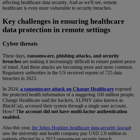
affecting healthcare data security. And as we'll see, remote
healthcare is even more vulnerable to security breaches.
Key challenges in ensuring healthcare
data protection in remote settings
Cyber threats
These days,
ransomware, phishing attacks, and security
breaches
are making it increasingly difficult to ensure patient peace
of mind. And these attacks are becoming more and more common.
Regulatory authorities in the US received reports of 725 data
breaches in 2023.
In 2024,
a ransomware attack on Change Healthcare
exposed
the protected health information of a staggering 100 million people.
Change Healthcare said the hackers, ALPHV (also known as
BlackCat), accessed their system through a single user account.
How? T
he account did not have multi-factor authentication
enabled.
Also this year,
the Johns Hopkins healthcare data-security lawsui
t
saw the university and health company pay USD 2.9 million to
patients affected by a 2023 ransomware security breach.