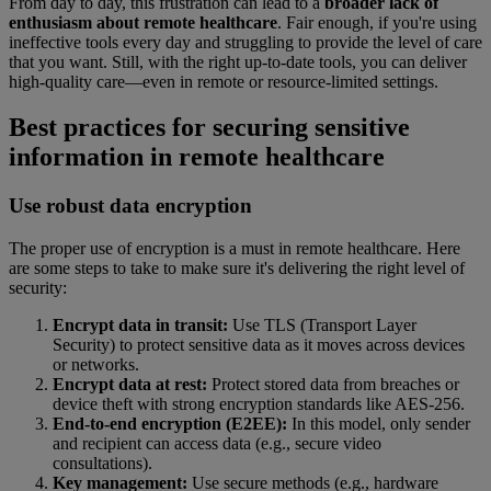
From day to day, this frustration can lead to a
broader lack of
enthusiasm about remote healthcare
. Fair enough, if you're using
ineffective tools every day and struggling to provide the level of care
that you want. Still, with the right up-to-date tools, you can deliver
high-quality care—even in remote or resource-limited settings.
Best practices for securing sensitive
information in remote healthcare
Use robust data encryption
The proper use of encryption is a must in remote healthcare. Here
are some steps to take to make sure it's delivering the right level of
security:
Encrypt data in transit:
Use TLS (Transport Layer
Security) to protect sensitive data as it moves across devices
or networks.
Encrypt data at rest:
Protect stored data from breaches or
device theft with strong encryption standards like AES-256.
End-to-end encryption (E2EE):
In this model, only sender
and recipient can access data (e.g., secure video
consultations).
Key management:
Use secure methods (e.g., hardware