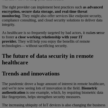
The right provider can implement best practices such
as advanced
encryption, secure data storage, and real-time threat
monitoring
. They might also offer services like endpoint security,
compliance consulting, and cloud security solutions to deliver data
integrity.
As healthcare is so frequently targeted by bad actors, it mak
es se
nse
to
foster
a close working relationship with your IT
provider.
They will help you enjoy the benefits of remote
technologies— without sacrificing security.
The future of data security in remote
healthcare
Trends and innovations
The pandemic drove a huge amount of interest in remote healthcare,
and we're now seeing lots of innovation in the field.
Biometric
authentication
is one example, which, by requiring biometric data
like fingerprints, helps strengthen security measures.
The increasing ubiquity of IoT devices is also changing the business