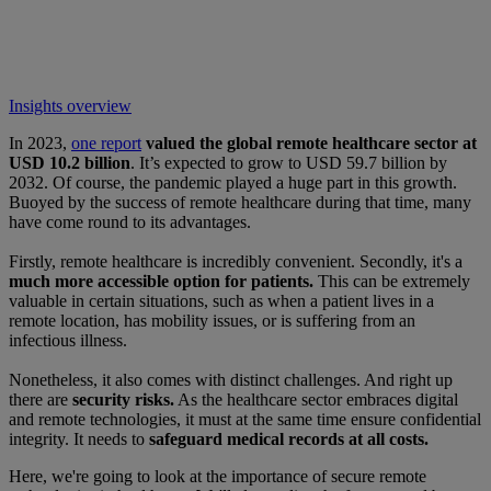
Insights overview
In 2023,
one report
valued the global remote healthcare sector at
USD 10.2 billion
. It’s expected to grow to USD 59.7 billion by
2032. Of course, the pandemic played a huge part in this growth.
Buoyed by the success of remote healthcare during that time, many
have come round to its advantages.
Firstly, remote healthcare is incredibly convenient. Secondly, it's a
much more accessible option for patients.
This can be extremely
valuable in certain situations, such as when a patient lives in a
remote location, has mobility issues, or is suffering from an
infectious illness.
Nonetheless, it also comes with distinct challenges. And right up
there are
security risks.
As the healthcare sector embraces digital
and remote technologies, it must at the same time ensure confidential
integrity. It needs to
safeguard medical records at all costs.
Here, we're going to look at the importance of secure remote