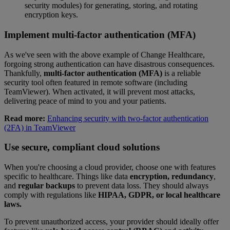
security modules) for generating, storing, and rotating
encryption keys.
Implement multi-factor authentication (MFA)
As we've seen with the above example of Change Healthcare,
forgoing strong authentication can have disastrous consequences.
Thankfully,
multi-factor authentication (MFA)
is a reliable
security tool often featured in remote software (including
TeamViewer). When activated, it will prevent most attacks,
delivering peace of mind to you and your patients.
Read more:
Enhancing security with two-factor authentication
(2FA) in TeamViewer
Use secure, compliant cloud solutions
When you're choosing a cloud provider, choose one with features
specific to healthcare. Things like data
encryption, redundancy
,
and
regular backups
to prevent data loss. They should always
comply with regulations like
HIPAA, GDPR, or local healthcare
laws.
To prevent unauthorized access, your provider should ideally offer