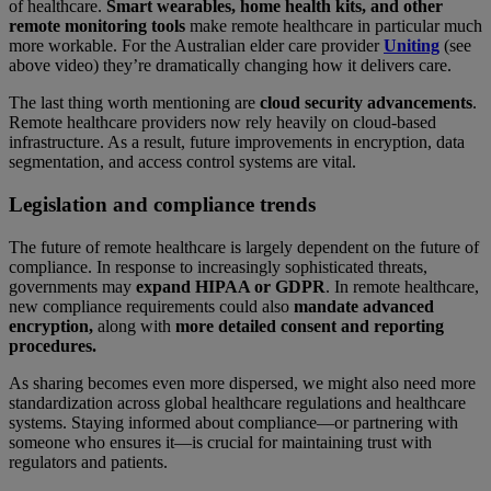
of healthcare.
Smart wearables, home health kits, and other
remote monitoring tools
make remote healthcare in particular much
more workable. For the Australian elder care provider
Uniting
(see
above video) they’re dramatically changing how it delivers care.
The last thing worth mentioning are
cloud security advancements
.
Remote healthcare providers now rely heavily on cloud-based
infrastructure. As a result, future improvements in encryption, data
segmentation, and access control systems are vital.
Legislation and compliance trends
The future of remote healthcare is largely dependent on the future of
compliance. In response to increasingly sophisticated threats,
governments may
expand HIPAA or GDPR
. In remote healthcare,
new compliance requirements could also
mandate advanced
encryption,
along with
more detailed consent and reporting
procedures.
As sharing becomes even more dispersed, we might also need more
standardization across global healthcare regulations and healthcare
systems. Staying informed about compliance—or partnering with
someone who ensures it—is crucial for maintaining trust with
regulators and patients.