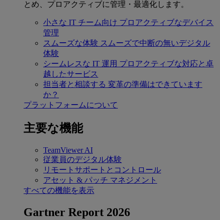
とめ、プロアクティブに管理・最適化します。
小さな IT チーム向け
プロアクティブなデバイス
管理
スムーズな体験
スムーズで中断の無いデジタル
体験
シームレスな IT 運用
プロアクティブな対応と卓
越したサービス
担当者と相談する
変革の準備はできています
か？
プラットフォームについて
主要な機能
TeamViewer AI
従業員のデジタル体験
リモートサポートとコントロール
アセット & パッチ マネジメント
すべての機能を表示
Gartner Report 2026