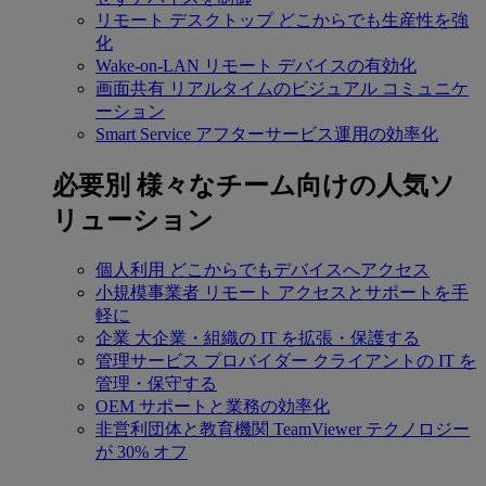
リモート デスクトップ
どこからでも生産性を強
化
Wake-on-LAN
リモート デバイスの有効化
画面共有
リアルタイムのビジュアル コミュニケ
ーション
Smart Service
アフターサービス運用の効率化
必要別
様々なチーム向けの人気ソ
リューション
個人利用
どこからでもデバイスへアクセス
小規模事業者
リモート アクセスとサポートを手
軽に
企業
大企業・組織の IT を拡張・保護する
管理サービス プロバイダー
クライアントの IT を
管理・保守する
OEM
サポートと業務の効率化
非営利団体と教育機関
TeamViewer テクノロジー
が 30% オフ