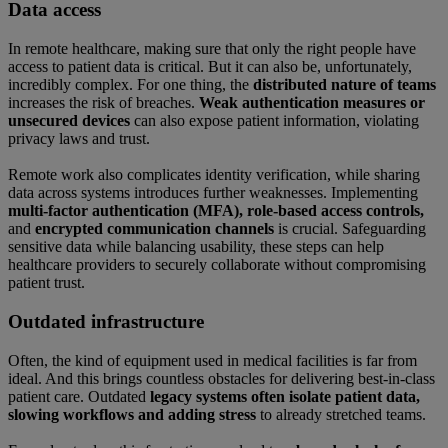
Data access
In remote healthcare, making sure that only the right people have
access to patient data is critical. But it can also be, unfortunately,
incredibly complex. For one thing, the
distributed nature of teams
increases the risk of breaches.
Weak authentication measures or
unsecured devices
can also expose patient information, violating
privacy laws and trust.
Remote work also complicates identity verification, while sharing
data across systems introduces further weaknesses. Implementing
multi-factor authentication (MFA), role-based access controls,
and
encrypted communication channels
is crucial. Safeguarding
sensitive data while balancing usability, these steps can help
healthcare providers to securely collaborate without compromising
patient trust.
Outdated infrastructure
Often, the kind of equipment used in medical facilities is far from
ideal. And this brings countless obstacles for delivering best-in-class
patient care. Outdated
legacy systems often isolate patient data,
slowing workflows and adding stress
to already stretched teams.