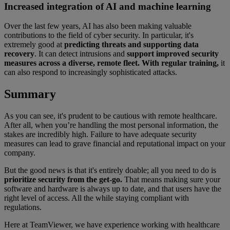
Increased integration of AI and machine learning
Over the last few years, AI has also been making valuable
contributions to the field of cyber security. In particular, it's
extremely good at
predicting threats and supporting data
recovery
. It can detect intrusions and
support improved security
measures across a diverse, remote fleet. With regular training,
it
can also respond to increasingly sophisticated attacks.
Summary
As you can see, it's prudent to be cautious with remote healthcare.
After all, when you’re handling the most personal information, the
stakes are incredibly high. Failure to have adequate security
measures can lead to grave financial and reputational impact on your
company.
But the good news is that it's entirely doable; all you need to do is
prioritize security from the get-go.
That means making sure your
software and hardware is always up to date, and that users have the
right level of access. All the while staying compliant with
regulations.
Here at TeamViewer, we have experience working with healthcare