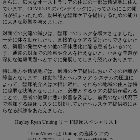
さらに、広大なオーストラリアの住民の一部は遠隔地に住ん
でいます。COVID-19 のパンデミックによってさらにこの傾
向が強まったため、効果的な臨床ケアを提供するための能力
に大きな影響を与えました。
対面での交流の減少は、臨床上のリスクを増大させました。
十分に体を動かしたり、直接的なケアを受けたりできないた
め、褥瘡の発生やその他の容体悪化に陥る患者もいるので
す。通常の対面での診察や介入を行えないと、小さな問題が
深刻な健康問題へとすぐに発展してしまう恐れがあります。
特に地方や遠隔地では、適時のケア提供においてその距離が
障害となります。移動制限とヘルスケア システムの圧迫に
よって、臨床的介入は大幅に遅れ、それらの地域の住人は特
に脆弱な状態となりました。必要とするケアの提供が遅れる
ことで、患者の健康に悪い影響を及ぼし、前例のない状況下
で増加する臨床リスクに対処していたヘルスケア提供者にさ
らなる試練をあたえました。
Hayley Ryan
Uniting リード臨床スペシャリスト
“TeamViewer は Uniting の臨床ケアの