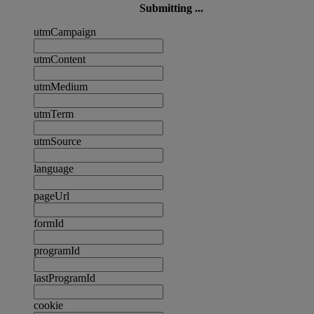
Submitting ...
utmCampaign
utmContent
utmMedium
utmTerm
utmSource
language
pageUrl
formId
programId
lastProgramId
cookie