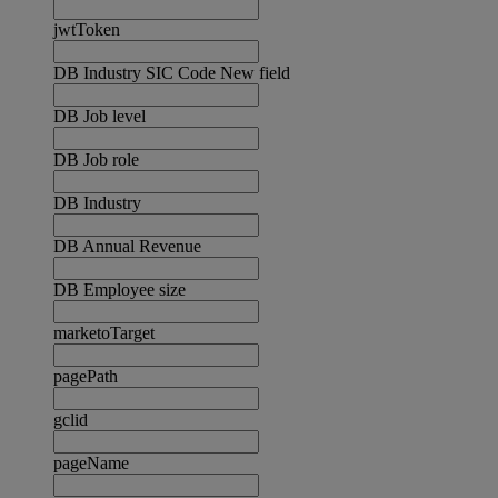
jwtToken
DB Industry SIC Code New field
DB Job level
DB Job role
DB Industry
DB Annual Revenue
DB Employee size
marketoTarget
pagePath
gclid
pageName