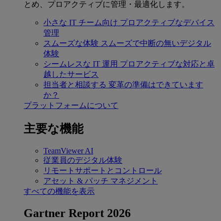
とめ、プロアクティブに管理・最適化します。
小さな IT チーム向け
プロアクティブなデバイス
管理
スムーズな体験
スムーズで中断の無いデジタル
体験
シームレスな IT 運用
プロアクティブな対応と卓
越したサービス
担当者と相談する
変革の準備はできています
か？
プラットフォームについて
主要な機能
TeamViewer AI
従業員のデジタル体験
リモートサポートとコントロール
アセット & パッチ マネジメント
すべての機能を表示
Gartner Report 2026