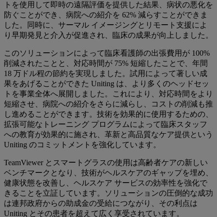
トを使用して即時の遠隔評価を提供した結果、病状の悪化を
防ぐことができ、病院への紹介を 62% 減らすことができま
した。同時に、サーマル イメージングとリモート支援によ
り早期発見と介入が促進され、臨床の成果が向上しました。
このソリューションによって臨床看護師の出張費用が 100%
削減されたことと、対応時間が 75% 短縮したことで、年間
18 万ドル程の節約を実現しました。試用によって著しい成
果をあげることができた Uniting は、より多くのヘッドセッ
トを事業全体へ展開しました。これにより、対応時間をより
短縮させ、病院への紹介をさらに減らし、コストの削減も推
し進めることができます。技術を効果的に使用するための、
拡張可能なトレーニング プログラムによって臨床スタッフ
への教育が効果的に施され、革新と高品質なケア提供という
Uniting のコミットメントを強化しています。
TeamViewer とスマートグラスの使用は高齢者ケアの新しい
ベンチマークとなり、技術がヘルスケアのギャップを埋め、
健康状態を改善し、ヘルスケア サービスの効率性を強化で
きることを立証しています。ソリューションの圧倒的な成功
は連邦政府からの助成金の受給につながり、その利点は
Uniting とその患者を超えて広く享受されています。