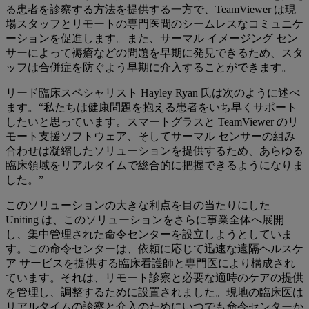
る患者を診察する方法を提供する一方で、TeamViewer は現
場スタッフとリモートの専門医間のシームレスなコミュニケ
ーションを促進します。また、サーマル イメージング セン
サーによって褥瘡などの問題を早期に発見できるため、スタ
ッフは合併症を防ぐよう早期に介入することができます。
リード臨床スペシャリスト Hayley Ryan 氏は次のように述べ
ます。“私たちは健康問題を抱える患者をいち早くサポート
したいと思っています。スマートグラスと TeamViewer のリ
モート支援ソフトウェア、そしてサーマル センサーの組み
合わせは凝縮したソリューションを提供するため、あらゆる
臨床領域をリアルタイムで総合的に把握できるようになりま
した。”
このソリューションの大きな利点を目の当たりにした
Uniting は、このソリューションをさらに事業全体へ展開
し、集中管理された命令センターを設立しようとしていま
す。この命令センターは、依頼に応じて迅速な遠隔ヘルスケ
ア サービスを提供する臨床看護師と専門医により構成され
ています。それは、リモート診察と必要な適時のケアの提供
を管理し、調整するために設置されました。現地の臨床医は
リアルタイムの診察と介入のためにいつでも命令センターか