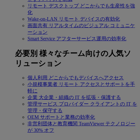
リモート デスクトップ
どこからでも生産性を強
化
Wake-on-LAN
リモート デバイスの有効化
画面共有
リアルタイムのビジュアル コミュニケ
ーション
Smart Service
アフターサービス運用の効率化
必要別
様々なチーム向けの人気ソ
リューション
個人利用
どこからでもデバイスへアクセス
小規模事業者
リモート アクセスとサポートを手
軽に
企業
大企業・組織の IT を拡張・保護する
管理サービス プロバイダー
クライアントの IT を
管理・保守する
OEM
サポートと業務の効率化
非営利団体と教育機関
TeamViewer テクノロジー
が 30% オフ