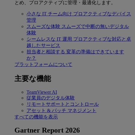
とめ、プロアクティブに管理・最適化します。
小さな IT チーム向け
プロアクティブなデバイス
管理
スムーズな体験
スムーズで中断の無いデジタル
体験
シームレスな IT 運用
プロアクティブな対応と卓
越したサービス
担当者と相談する
変革の準備はできています
か？
プラットフォームについて
主要な機能
TeamViewer AI
従業員のデジタル体験
リモートサポートとコントロール
アセット & パッチ マネジメント
すべての機能を表示
Gartner Report 2026