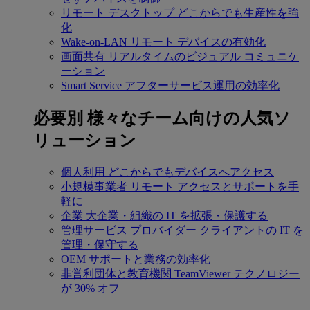
リモート デスクトップ
どこからでも生産性を強
化
Wake-on-LAN
リモート デバイスの有効化
画面共有
リアルタイムのビジュアル コミュニケ
ーション
Smart Service
アフターサービス運用の効率化
必要別
様々なチーム向けの人気ソ
リューション
個人利用
どこからでもデバイスへアクセス
小規模事業者
リモート アクセスとサポートを手
軽に
企業
大企業・組織の IT を拡張・保護する
管理サービス プロバイダー
クライアントの IT を
管理・保守する
OEM
サポートと業務の効率化
非営利団体と教育機関
TeamViewer テクノロジー
が 30% オフ