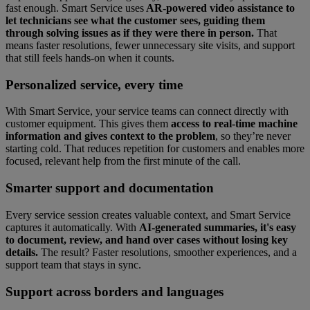
fast enough. Smart Service uses
AR-powered video assistance to
let technicians see what the customer sees, guiding them
through solving issues as if they were there in person.
That
means faster resolutions, fewer unnecessary site visits, and support
that still feels hands-on when it counts.
Personalized service, every time
With Smart Service, your service teams can connect directly with
customer equipment. This gives them
access to real-time machine
information and gives context to the problem
, so they’re never
starting cold. That reduces repetition for customers and enables more
focused, relevant help from the first minute of the call.
Smarter support and documentation
Every service session creates valuable context, and Smart Service
captures it automatically. With
AI-generated summaries, it's easy
to document, review, and hand over cases without losing key
details.
The result? Faster resolutions, smoother experiences, and a
support team that stays in sync.
Support across borders and languages