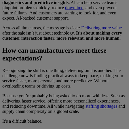
diagnostics and predictive insights.
AI can help service teams
pinpoint problems quickly, reduce
downtime
, and even prevent
future failures. And customers are starting to look for, and even
expect, AI-backed customer support.
Across all three areas, the message is clear:
Delivering more value
after the sale isn’t just about technology.
It’s about making every
customer interaction faster, more relevant, and more human.
How can manufacturers meet these
expectations?
Recognizing the shift is one thing; delivering on it is another. The
challenge now is finding practical ways to keep pace, making your
service faster, more personal, and more predictive. Without
overloading teams or driving up costs.
Because you’re probably being asked to do more with less. Such as
delivering faster service, offering more personalized experiences,
and reducing downtime. All while navigating
staffing shortages
and
supply chain complexity on a global scale.
It’s a difficult balance.