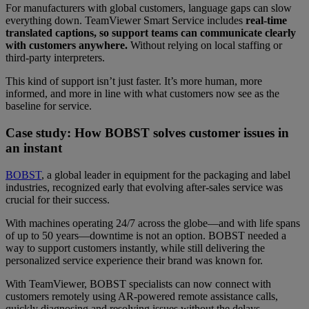
For manufacturers with global customers, language gaps can slow
everything down. TeamViewer Smart Service includes
real-time
translated captions, so support teams can communicate clearly
with customers anywhere.
Without relying on local staffing or
third-party interpreters.
This kind of support isn’t just faster. It’s more human, more
informed, and more in line with what customers now see as the
baseline for service.
Case study: How BOBST solves customer issues in
an instant
BOBST
, a global leader in equipment for the packaging and label
industries, recognized early that evolving after-sales service was
crucial for their success.
With machines operating 24/7 across the globe—and with life spans
of up to 50 years—downtime is not an option. BOBST needed a
way to support customers instantly, while still delivering the
personalized service experience their brand was known for.
With TeamViewer, BOBST specialists can now connect with
customers remotely using AR-powered remote assistance calls,
quickly diagnosing and resolving issues without the delays