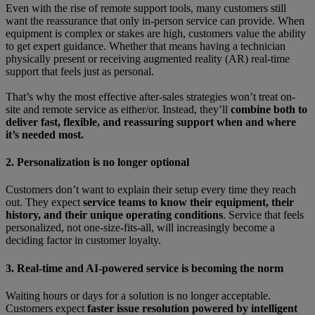
Even with the rise of remote support tools, many customers still
want the reassurance that only in-person service can provide. When
equipment is complex or stakes are high, customers value the ability
to get expert guidance. Whether that means having a technician
physically present or receiving augmented reality (AR) real-time
support that feels just as personal.
That’s why the most effective after-sales strategies won’t treat on-
site and remote service as either/or. Instead, they’ll
combine both to
deliver fast, flexible, and reassuring support when and where
it’s needed most.
2. Personalization is no longer optional
Customers don’t want to explain their setup every time they reach
out. They expect
service teams to know their equipment, their
history, and their unique operating conditions
. Service that feels
personalized, not one-size-fits-all, will increasingly become a
deciding factor in customer loyalty.
3. Real-time and AI-powered service is becoming the norm
Waiting hours or days for a solution is no longer acceptable.
Customers expect
faster issue resolution powered by intelligent