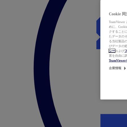
Cookie
TeamVi
めに、Coo
クすることによ
たデータのそ
る当社製品の
びデータの処
シー
および
置を自由に
TeamVie
企業情報