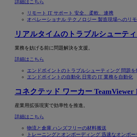
詳細はこちら
リモート IT サポート
安全、柔軟、連携
オペレーショナル テクノロジー
製造現場へのリモ
リアルタイムのトラブルシューティ
業務を妨げる前に問題解決を支援。
詳細はこちら
エンドポイントのトラブルシューティング
問題を
エンドポイントの自動化
日常の IT 業務を自動化
コネクテッド ワーカー
TeamViewer F
産業用拡張現実で効率性を推進。
詳細はこちら
物流と倉庫
ハンズフリーの材料搬送
トレーニングとオンボーディング
迅速なオンボー