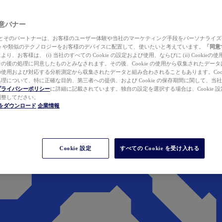
 同意バナー
ewer とそのパートナーは、お客様のユーザー体験や当社のマーケティング手段をパーソナライ
kie や類似のテクノロジーをお客様のデバイスに配置して、使いたいと考えています。
「同意
り、お客様は、 (i) 当社のすべての Cookie の設定および使用、ならびに (ii) Cookie
の後の処理に同意したものとみなされます。その後、Cookie の使用から収集されたデー
使用および対応する分析測定から収集されたデータと組み合わされることもあります。Cook
理について、特に正確な目的、第三者への提供、および Cookie の保存期間に関して、当
プライバシーポリシー
に詳細に記載されています。独自の設定を選択する場合は、Cookie 設定で
調整してださい。
werをダウンロード
企業情報
Cookie 設定
すべての Cookie を受け入れる