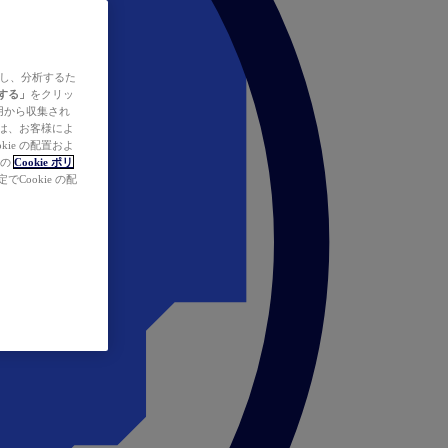
ズし、分析するた
する」
をクリッ
の使用から収集され
タは、お客様によ
ie の配置およ
社の
Cookie ポリ
Cookie の配