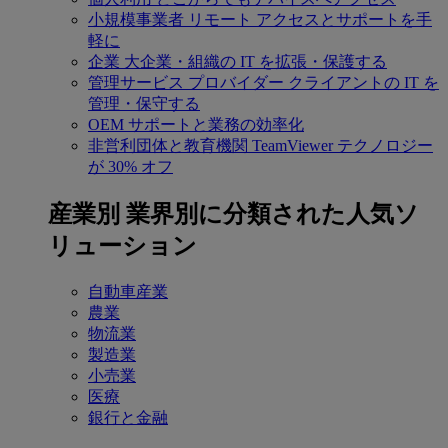
小規模事業者
リモート アクセスとサポートを手
軽に
企業
大企業・組織の IT を拡張・保護する
管理サービス プロバイダー
クライアントの IT を
管理・保守する
OEM
サポートと業務の効率化
非営利団体と教育機関
TeamViewer テクノロジー
が 30% オフ
産業別
業界別に分類された人気ソ
リューション
自動車産業
農業
物流業
製造業
小売業
医療
銀行と金融