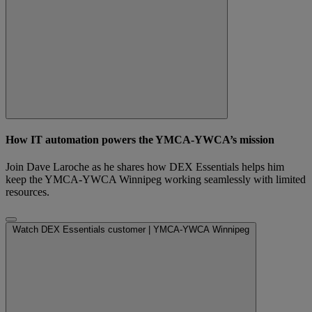
How IT automation powers the YMCA-YWCA’s mission
Join Dave Laroche as he shares how DEX Essentials helps him
keep the YMCA-YWCA Winnipeg working seamlessly with limited
resources.
Watch DEX Essentials customer | YMCA-YWCA Winnipeg