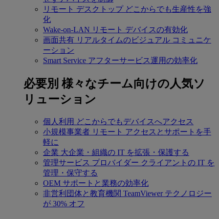
リモート デスクトップ
どこからでも生産性を強
化
Wake-on-LAN
リモート デバイスの有効化
画面共有
リアルタイムのビジュアル コミュニケ
ーション
Smart Service
アフターサービス運用の効率化
必要別
様々なチーム向けの人気ソ
リューション
個人利用
どこからでもデバイスへアクセス
小規模事業者
リモート アクセスとサポートを手
軽に
企業
大企業・組織の IT を拡張・保護する
管理サービス プロバイダー
クライアントの IT を
管理・保守する
OEM
サポートと業務の効率化
非営利団体と教育機関
TeamViewer テクノロジー
が 30% オフ