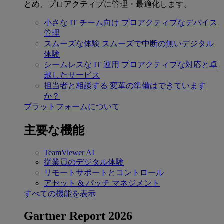
とめ、プロアクティブに管理・最適化します。
小さな IT チーム向け
プロアクティブなデバイス
管理
スムーズな体験
スムーズで中断の無いデジタル
体験
シームレスな IT 運用
プロアクティブな対応と卓
越したサービス
担当者と相談する
変革の準備はできています
か？
プラットフォームについて
主要な機能
TeamViewer AI
従業員のデジタル体験
リモートサポートとコントロール
アセット & パッチ マネジメント
すべての機能を表示
Gartner Report 2026