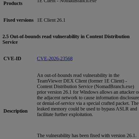
1E Client - NomadBranch.exe
Products
Fixed versions
1E Client 26.1
2.5 Out-of-bounds read vulnerability in Content Distribution
Service
CVE-ID
CVE-2026-23568
An out-of-bounds read vulnerability in the
TeamViewer DEX Client (former 1E Client) -
Content Distribution Service (NomadBranch.exe)
prior version 26.1 for Windows allows an attacker o
the adjacent network to cause information disclosur
or denial-of-service via a special crafted packet. The
leaked memory could be used to bypass ASLR and
Description
facilitate further exploitation.
The vulnerability has been fixed with version 26.1.