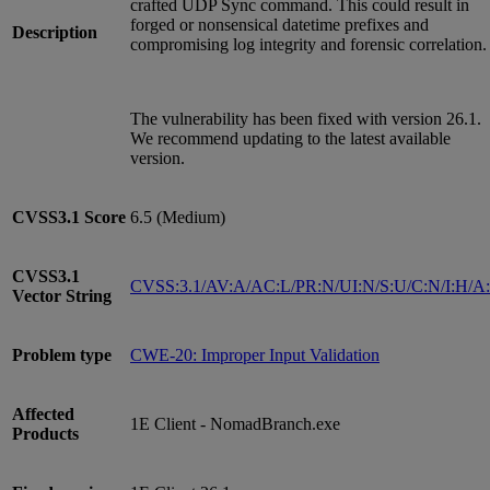
crafted UDP Sync command. This could result in
forged or nonsensical datetime prefixes and
Description
compromising log integrity and forensic correlation.
The vulnerability has been fixed with version 26.1.
We recommend updating to the latest available
version.
CVSS3.1
Score
6.5 (Medium)
CVSS3.1
CVSS:3.1/AV:A/AC:L/PR:N/UI:N/S:U/C:N/I:H/A
Vector String
Problem type
CWE-20: Improper Input Validation
Affected
1E Client - NomadBranch.exe
Products