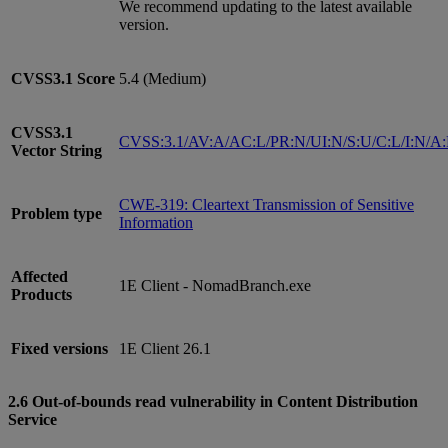
We recommend updating to the latest available
version.
CVSS3.1
Score
5.4 (Medium)
CVSS3.1
CVSS:3.1/AV:A/AC:L/PR:N/UI:N/S:U/C:L/I:N/A
Vector String
CWE-319: Cleartext Transmission of Sensitive
Problem type
Information
Affected
1E Client - NomadBranch.exe
Products
Fixed versions
1E Client 26.1
2.6 Out-of-bounds read vulnerability in Content Distribution
Service