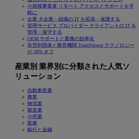
小規模事業者
リモート アクセスとサポートを手
軽に
企業
大企業・組織の IT を拡張・保護する
管理サービス プロバイダー
クライアントの IT を
管理・保守する
OEM
サポートと業務の効率化
非営利団体と教育機関
TeamViewer テクノロジー
が 30% オフ
産業別
業界別に分類された人気ソ
リューション
自動車産業
農業
物流業
製造業
小売業
医療
銀行と金融