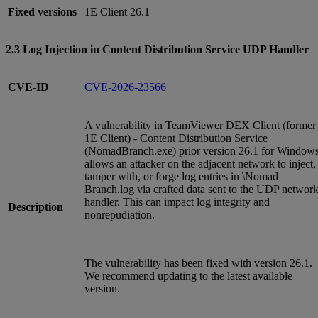
Fixed versions
1E Client 26.1
2.3 Log Injection in Content Distribution Service UDP Handler
CVE-ID
CVE-2026-23566
A vulnerability in TeamViewer DEX Client (former
1E Client) - Content Distribution Service
(NomadBranch.exe) prior version 26.1 for Window
allows an attacker on the adjacent network to inject,
tamper with, or forge log entries in \Nomad
Branch.log via crafted data sent to the UDP networ
handler. This can impact log integrity and
Description
nonrepudiation.
The vulnerability has been fixed with version 26.1.
We recommend updating to the latest available
version.