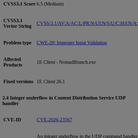
CVSS3.1
Score
6.5 (Medium)
CVSS3.1
CVSS:3.1/AV:A/AC:L/PR:N/UI:N/S:U/C:H/I:N/A
Vector String
Problem type
CWE-20: Improper Input Validation
Affected
1E Client - NomadBranch.exe
Products
Fixed versions
1E Client 26.1
2.4 Integer underflow in Content Distribution Service UDP
handler
CVE-ID
CVE-2026-23567
An integer underflow in the UDP command handler