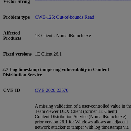
Vector String
Problem type
CWE-125: Out-of-bounds Read
Affected
1E Client - NomadBranch.exe
Products
Fixed versions
1E Client 26.1
2.7 Log timestamp tampering vulnerability in Content
Distribution Service
CVE-ID
CVE-2026-23570
A missing validation of a user-controlled value in th
TeamViewer DEX Client (former 1E Client) -
Content Distribution Service (NomadBranch.exe)
prior version 26.1 for Windows allows an adjacent
network attacker to tamper with log timestamps via