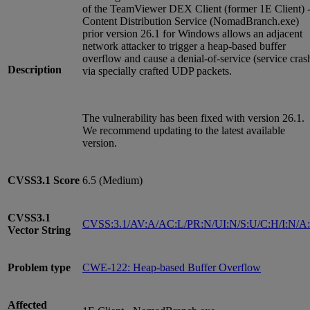
of the TeamViewer DEX Client (former 1E Client) 
Content Distribution Service (NomadBranch.exe)
prior version 26.1 for Windows allows an adjacent
network attacker to trigger a heap-based buffer
overflow and cause a denial-of-service (service cras
Description
via specially crafted UDP packets.
The vulnerability has been fixed with version 26.1.
We recommend updating to the latest available
version.
CVSS3.1
Score
6.5 (Medium)
CVSS3.1
CVSS:3.1/AV:A/AC:L/PR:N/UI:N/S:U/C:H/I:N/A
Vector String
Problem type
CWE-122: Heap-based Buffer Overflow
Affected