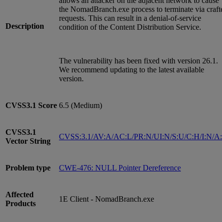
allows an attacker on the adjacent network to cause
the NomadBranch.exe process to terminate via craft
requests. This can result in a denial-of-service
Description
condition of the Content Distribution Service.
The vulnerability has been fixed with version 26.1.
We recommend updating to the latest available
version.
CVSS3.1
Score
6.5 (Medium)
CVSS3.1
CVSS:3.1/AV:A/AC:L/PR:N/UI:N/S:U/C:H/I:N/A
Vector String
Problem type
CWE-476: NULL Pointer Dereference
Affected
1E Client - NomadBranch.exe
Products