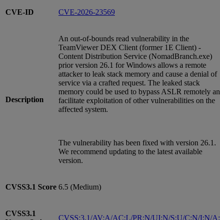
CVE-ID
CVE-2026-23569
An out-of-bounds read vulnerability in the
TeamViewer DEX Client (former 1E Client) -
Content Distribution Service (NomadBranch.exe)
prior version 26.1 for Windows allows a remote
attacker to leak stack memory and cause a denial of
service via a crafted request. The leaked stack
memory could be used to bypass ASLR remotely a
Description
facilitate exploitation of other vulnerabilities on the
affected system.
The vulnerability has been fixed with version 26.1.
We recommend updating to the latest available
version.
CVSS3.1
Score
6.5 (Medium)
CVSS3.1
CVSS:3.1/AV:A/AC:L/PR:N/UI:N/S:U/C:N/I:N/A