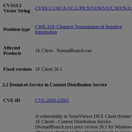
CVSS3.1
CVSS:3.1/AV:A/AC:L/PR:N/UI:N/S:U/C:H/I:N/A
Vector String
CWE-319: Cleartext Transmission of Sensitive
Problem type
Information
Affected
1E Client - NomadBranch.exe
Products
Fixed versions
1E Client 26.1
2.2 Denial-of-Service in Content Distribution Service
CVE-ID
CVE-2026-23565
A vulnerability in TeamViewer DEX Client (former
1E Client) - Content Distribution Service
(NomadBranch.exe) prior version 26.1 for Window