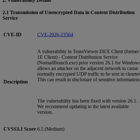
2. Vulnerability Details
2.1 Transmission of Unencrypted Data in Content Distribution
Service
CVE-ID
CVE-2026-23564
A vulnerability in TeamViewer DEX Client (former
1E Client) - Content Distribution Service
(NomadBranch.exe) prior version 26.1 for Window
allows an attacker on the adjacent network to cause
normally encrypted UDP traffic to be sent in cleartex
This can result in disclosure of sensitive information
Description
The vulnerability has been fixed with version 26.1.
We recommend updating to the latest available
version.
CVSS3.1
Score
6.5 (Medium)