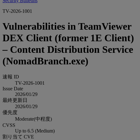
Security Bulletins
TV-2026-1001
Vulnerabilities in TeamViewer
DEX Client (former 1E Client)
– Content Distribution Service
(NomadBranch.exe)
速報 ID
TV-2026-1001
Issue Date
2026/01/29
最終更新日
2026/01/29
優先度
Moderate(中程度)
CVSS
Up to 6.5 (Medium)
割り当て CVE