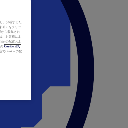
ズし、分析するた
する」
をクリッ
の使用から収集され
タは、お客様によ
ie の配置およ
社の
Cookie ポリ
Cookie の配