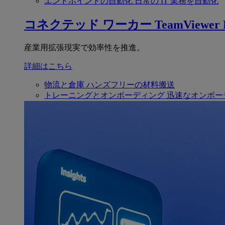
エンドポイントの自動化
日常の IT 業務を自動化
コネクテッド ワーカー
TeamViewer F
産業用拡張現実で効率性を推進。
詳細はこちら
物流と倉庫
ハンズフリーの材料搬送
トレーニングとオンボーディング
迅速なオンボー