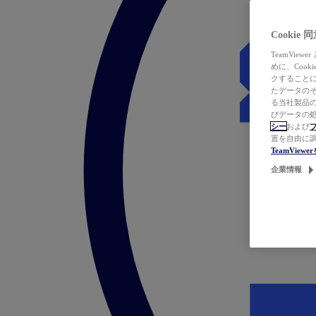
Cookie
TeamVi
めに、Coo
クすることによ
たデータのそ
る当社製品の
びデータの処
シー
および
置を自由に
TeamVie
企業情報