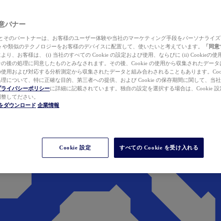
 同意バナー
ewer とそのパートナーは、お客様のユーザー体験や当社のマーケティング手段をパーソナライ
kie や類似のテクノロジーをお客様のデバイスに配置して、使いたいと考えています。
「同意
り、お客様は、 (i) 当社のすべての Cookie の設定および使用、ならびに (ii) Cookie
の後の処理に同意したものとみなされます。その後、Cookie の使用から収集されたデー
使用および対応する分析測定から収集されたデータと組み合わされることもあります。Cook
理について、特に正確な目的、第三者への提供、および Cookie の保存期間に関して、当
プライバシーポリシー
に詳細に記載されています。独自の設定を選択する場合は、Cookie 設定で
調整してださい。
werをダウンロード
企業情報
Cookie 設定
すべての Cookie を受け入れる