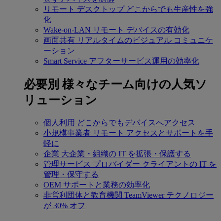
リモート デスクトップ
どこからでも生産性を強
化
Wake-on-LAN
リモート デバイスの有効化
画面共有
リアルタイムのビジュアル コミュニケ
ーション
Smart Service
アフターサービス運用の効率化
必要別
様々なチーム向けの人気ソ
リューション
個人利用
どこからでもデバイスへアクセス
小規模事業者
リモート アクセスとサポートを手
軽に
企業
大企業・組織の IT を拡張・保護する
管理サービス プロバイダー
クライアントの IT を
管理・保守する
OEM
サポートと業務の効率化
非営利団体と教育機関
TeamViewer テクノロジー
が 30% オフ