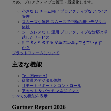
とめ、プロアクティブに管理・最適化します。
小さな IT チーム向け
プロアクティブなデバイス
管理
スムーズな体験
スムーズで中断の無いデジタル
体験
シームレスな IT 運用
プロアクティブな対応と卓
越したサービス
担当者と相談する
変革の準備はできています
か？
プラットフォームについて
主要な機能
TeamViewer AI
従業員のデジタル体験
リモートサポートとコントロール
アセット & パッチ マネジメント
すべての機能を表示
Gartner Report 2026