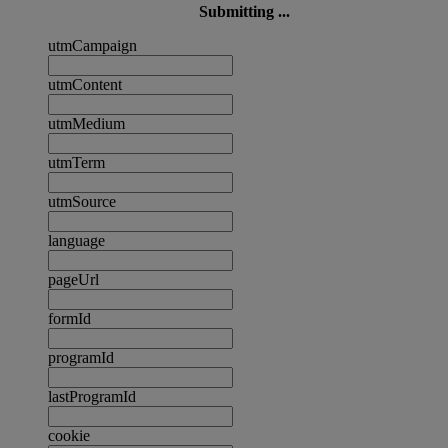
Submitting ...
utmCampaign
utmContent
utmMedium
utmTerm
utmSource
language
pageUrl
formId
programId
lastProgramId
cookie