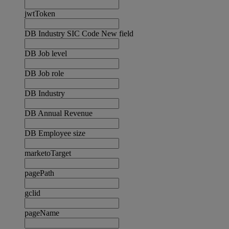
jwtToken
DB Industry SIC Code New field
DB Job level
DB Job role
DB Industry
DB Annual Revenue
DB Employee size
marketoTarget
pagePath
gclid
pageName