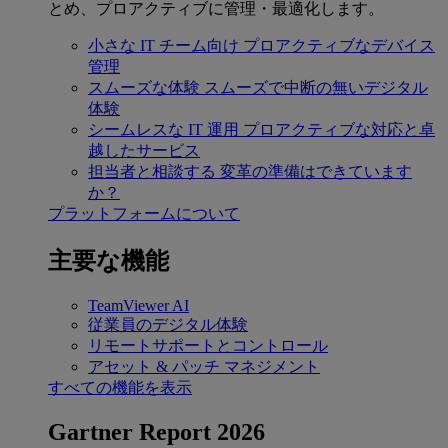
とめ、プロアクティブに管理・最適化します。
小さな IT チーム向け
プロアクティブなデバイス
管理
スムーズな体験
スムーズで中断の無いデジタル
体験
シームレスな IT 運用
プロアクティブな対応と卓
越したサービス
担当者と相談する
変革の準備はできています
か？
プラットフォームについて
主要な機能
TeamViewer AI
従業員のデジタル体験
リモートサポートとコントロール
アセット & パッチ マネジメント
すべての機能を表示
Gartner Report 2026