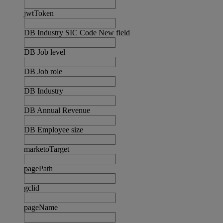
jwtToken
DB Industry SIC Code New field
DB Job level
DB Job role
DB Industry
DB Annual Revenue
DB Employee size
marketoTarget
pagePath
gclid
pageName