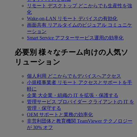
リモート デスクトップ
どこからでも生産性を強
化
Wake-on-LAN
リモート デバイスの有効化
画面共有
リアルタイムのビジュアル コミュニケ
ーション
Smart Service
アフターサービス運用の効率化
必要別
様々なチーム向けの人気ソ
リューション
個人利用
どこからでもデバイスへアクセス
小規模事業者
リモート アクセスとサポートを手
軽に
企業
大企業・組織の IT を拡張・保護する
管理サービス プロバイダー
クライアントの IT を
管理・保守する
OEM
サポートと業務の効率化
非営利団体と教育機関
TeamViewer テクノロジー
が 30% オフ