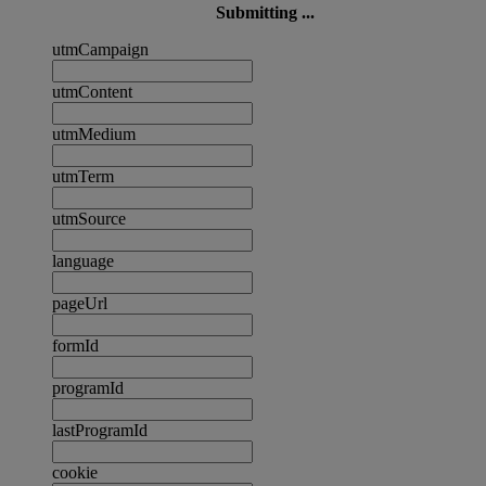
Submitting ...
utmCampaign
utmContent
utmMedium
utmTerm
utmSource
language
pageUrl
formId
programId
lastProgramId
cookie