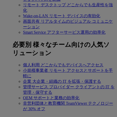
リモート デスクトップ
どこからでも生産性を強
化
Wake-on-LAN
リモート デバイスの有効化
画面共有
リアルタイムのビジュアル コミュニケ
ーション
Smart Service
アフターサービス運用の効率化
必要別
様々なチーム向けの人気ソ
リューション
個人利用
どこからでもデバイスへアクセス
小規模事業者
リモート アクセスとサポートを手
軽に
企業
大企業・組織の IT を拡張・保護する
管理サービス プロバイダー
クライアントの IT を
管理・保守する
OEM
サポートと業務の効率化
非営利団体と教育機関
TeamViewer テクノロジー
が 30% オフ