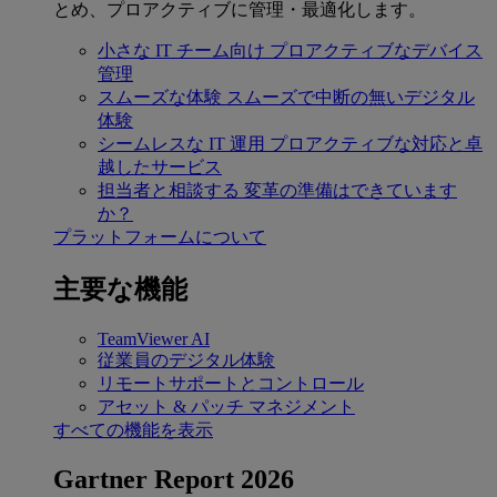
とめ、プロアクティブに管理・最適化します。
小さな IT チーム向け
プロアクティブなデバイス
管理
スムーズな体験
スムーズで中断の無いデジタル
体験
シームレスな IT 運用
プロアクティブな対応と卓
越したサービス
担当者と相談する
変革の準備はできています
か？
プラットフォームについて
主要な機能
TeamViewer AI
従業員のデジタル体験
リモートサポートとコントロール
アセット & パッチ マネジメント
すべての機能を表示
Gartner Report 2026