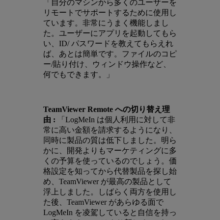
「自分のマシンから多くのユーザーを
リモートでサポートするために使用し
ています。非常にうまく機能しまし
た。ユーザーにアプリを起動してもら
い、ID/ パスワードを教えてもらえれ
ば、あとは簡単です。ファイルのコピ
ー/貼り付け、ウィンドウ操作など、
何でもできます。」
TeamViewer Remote への切り替え理
由 :
「LogMeIn は個人利用に対して非
常に高い金額を請求するようになり、
同時に製品の質は低下しました。明ら
かに、開発よりもマーケティングに多
くの予算を使っているのでしょう。価
格設定を知ってから代替製品を探し始
め、TeamViewer が最高の製品として
浮上しました。しばらく両方を使用し
た後、TeamViewer があらゆる面で
LogMeIn を凌駕していると自信を持っ