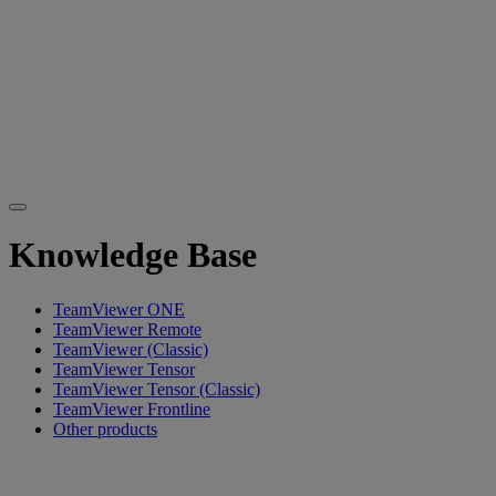
Knowledge Base
TeamViewer ONE
TeamViewer Remote
TeamViewer (Classic)
TeamViewer Tensor
TeamViewer Tensor (Classic)
TeamViewer Frontline
Other products