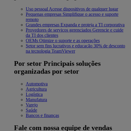
Uso pessoal
Acesse dispositivos de qualquer lugar
Pequenas empresas
Simplifique o acesso e suporte
remoto
Grandes empresas
Expanda e proteja a TI corporativa
Provedores de serviços gerenciados
Gerencie e cuide
da TI dos clientes
OEMs
Otimize o suporte e as operações
Setor sem fins lucrativos e educação
30% de desconto
na tecnologia TeamViewer
Por setor
Principais soluções
organizadas por setor
Automotiva
Agricultura
Logística
Manufatura
Varejo
Saúde
Bancos e finanças
Fale com nossa equipe de vendas