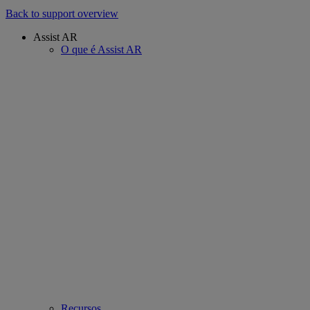
Back to support overview
Assist AR
O que é Assist AR
Recursos