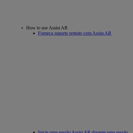
How to use Assist AR
Forneça suporte remoto com Assist AR
Inicie uma sessão Assist AR durante uma sessão