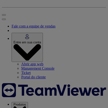
Fale com a equipe de vendas
Entre em sua conta
Abrir app web
Management Console
Ticket
Portal do cliente
Produtos