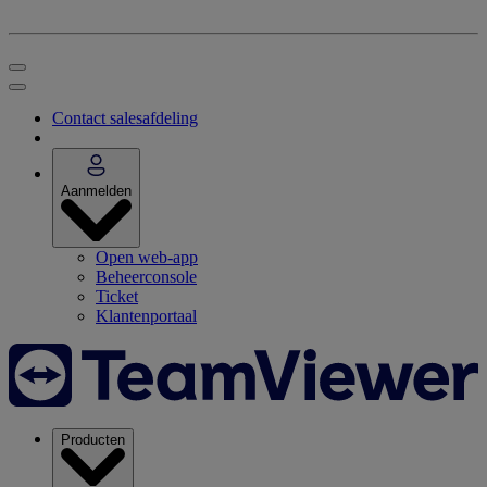
Contact salesafdeling
Aanmelden
Open web-app
Beheerconsole
Ticket
Klantenportaal
Producten