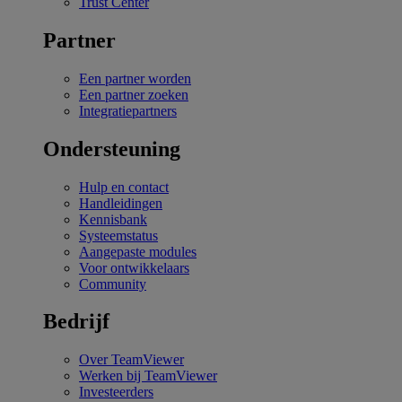
Trust Center
Partner
Een partner worden
Een partner zoeken
Integratiepartners
Ondersteuning
Hulp en contact
Handleidingen
Kennisbank
Systeemstatus
Aangepaste modules
Voor ontwikkelaars
Community
Bedrijf
Over TeamViewer
Werken bij TeamViewer
Investeerders