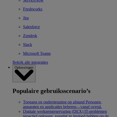
ServiceNow
Freshworks
Jira
Salesforce
Zendesk
Slack
Microsoft Teams
Bekijk alle integraties
Oplossingen
Populaire gebruiksscenario’s
Toegang en ondersteuning op afstand
Personen,
apparaten en applicaties beheren—vanaf overal.
Digitale werknemerservaring (DEX)
IT-problemen
proactief oplossen, voordat ze invloed hebben op de