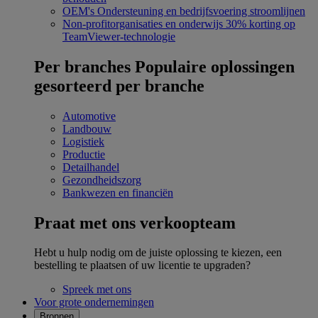
OEM's
Ondersteuning en bedrijfsvoering stroomlijnen
Non-profitorganisaties en onderwijs
30% korting op
TeamViewer-technologie
Per branches
Populaire oplossingen
gesorteerd per branche
Automotive
Landbouw
Logistiek
Productie
Detailhandel
Gezondheidszorg
Bankwezen en financiën
Praat met ons verkoopteam
Hebt u hulp nodig om de juiste oplossing te kiezen, een
bestelling te plaatsen of uw licentie te upgraden?
Spreek met ons
Voor grote ondernemingen
Bronnen