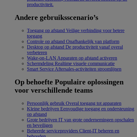
productiviteit.
Andere gebruiksscenario’s
Toegang op afstand
Veilige verbinding voor betere
toegang
Controle op afstand
Onafhankelijk van platform
Desktop op afstand
De productiviteit vanaf overal
verbeteren
Wake-on-LAN
Apparaten op afstand activeren
Schermdeling
Realtime visuele communicatie
Smart Service
Aftersales-activiteiten stroomlijnen
Op behoefte
Populaire oplossingen
voor verschillende teams
Persoonlijk gebruik
Overal toegang tot apparaten
Kleine bedrijven
Eenvoudige toegang en ondersteuning
op afstand
Grote bedrijven
IT van grote ondernemingen opschalen
en beveiligen
Beheerde serviceproviders
Client-IT beheren en
behouden