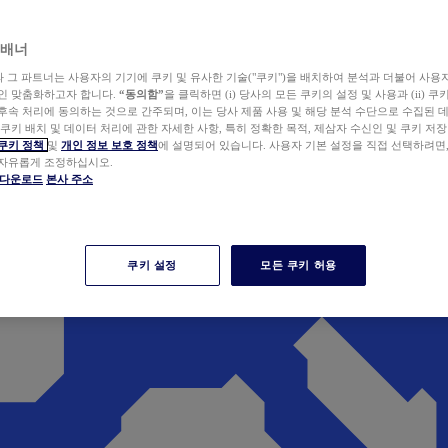
 배너
wer와 그 파트너는 사용자의 기기에 쿠키 및 유사한 기술("쿠키")을 배치하여 분석과 더불어 사용
개인 맞춤화하고자 합니다.
“동의함”
을 클릭하면 (i) 당사의 모든 쿠키의 설정 및 사용과 (ii) 
후속 처리에 동의하는 것으로 간주되며, 이는 당사 제품 사용 및 해당 분석 수단으로 수집된 
 쿠키 배치 및 데이터 처리에 관한 자세한 사항, 특히 정확한 목적, 제삼자 수신인 및 쿠키 저장
쿠키 정책
및
개인 정보 보호 정책
에 설명되어 있습니다. 사용자 기본 설정을 직접 선택하려면
 자유롭게 조정하십시오.
er 다운로드
본사 주소
쿠키 설정
모든 쿠키 허용