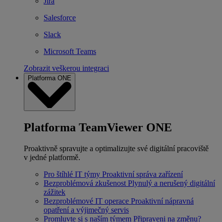
Jira
Salesforce
Slack
Microsoft Teams
Zobrazit veškerou integraci
Platforma ONE
Platforma TeamViewer ONE
Proaktivně spravujte a optimalizujte své digitální pracoviště
v jedné platformě.
Pro štíhlé IT týmy
Proaktivní správa zařízení
Bezproblémová zkušenost
Plynulý a nerušený digitální
zážitek
Bezproblémové IT operace
Proaktivní nápravná
opatření a výjimečný servis
Promluvte si s naším týmem
Připraveni na změnu?