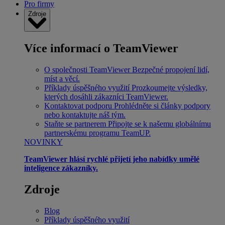
Pro firmy
Zdroje
Více informací o TeamViewer
O společnosti TeamViewer
Bezpečné propojení lidí,
míst a věcí.
Příklady úspěšného využití
Prozkoumejte výsledky,
kterých dosáhli zákazníci TeamViewer.
Kontaktovat podporu
Prohlédněte si články podpory
nebo kontaktujte náš tým.
Staňte se partnerem
Připojte se k našemu globálnímu
partnerskému programu TeamUP.
NOVINKY
TeamViewer hlásí rychlé přijetí jeho nabídky umělé
inteligence zákazníky.
Zdroje
Blog
Příklady úspěšného využití