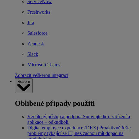
ServiceNow
Freshworks
Jira
Salesforce
Zendesk
Slack
Microsoft Teams
Zobrazit veškerou integraci
Řešení
Oblíbené případy použití
Vzdálený přístup a podpora
Spravujte lidi, zařízení a
aplikace – odkudkoli.
Digital employee experience (DEX)
Proaktivně řešte
problémy týkající se IT, než začnou mít dopad na
produktivitu.