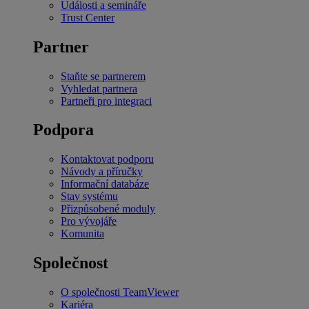
Události a semináře
Trust Center
Partner
Staňte se partnerem
Vyhledat partnera
Partneři pro integraci
Podpora
Kontaktovat podporu
Návody a příručky
Informační databáze
Stav systému
Přizpůsobené moduly
Pro vývojáře
Komunita
Společnost
O společnosti TeamViewer
Kariéra