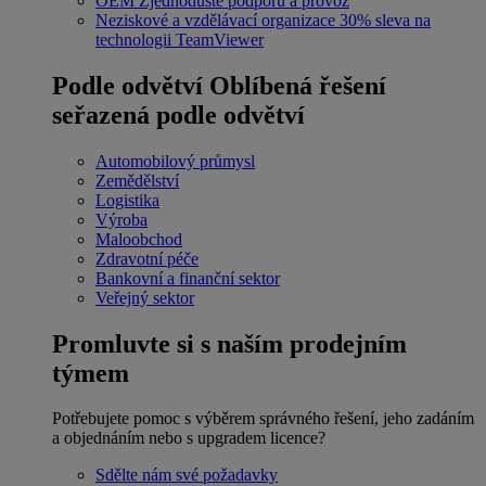
OEM
Zjednodušte podporu a provoz
Neziskové a vzdělávací organizace
30% sleva na
technologii TeamViewer
Podle odvětví
Oblíbená řešení
seřazená podle odvětví
Automobilový průmysl
Zemědělství
Logistika
Výroba
Maloobchod
Zdravotní péče
Bankovní a finanční sektor
Veřejný sektor
Promluvte si s naším prodejním
týmem
Potřebujete pomoc s výběrem správného řešení, jeho zadáním
a objednáním nebo s upgradem licence?
Sdělte nám své požadavky