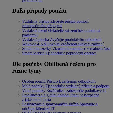
Další případy použití
Vzdálený přístup
Zlepšete přístup pomocí
zabezpečeného připojení
Vzdálené řízení
Ovládejte zařízení bez ohledu na
platformu
Vzdálená plocha
Zvyšujte produktivitu odkudkoli
Wake-on-LAN
Povolte vzdálenou aktivaci zařízení
Sdílení obrazovky
Vizuální komunikace v reálném čase
Smart Service
Zjednodušte poprodejní operace
Dle potřeby
Oblíbená řešení pro
různé týmy
Osobní použití
Přístup k zařízením odkudkoliv
Malé podniky
Zjednodušte vzdálený přístup a podporu
Velké podniky
Rozšiřujte a zabezpečte podnikové IT
Freelanceři a digitální nomádi
Pracujte bezpečně
z jakéhokoli místa
Poskytovatelé spravovaných služeb
Spravujte a
udržujte klientské IT