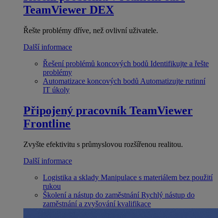
TeamViewer DEX
Řešte problémy dříve, než ovlivní uživatele.
Další informace
Řešení problémů koncových bodů
Identifikujte a řešte
problémy
Automatizace koncových bodů
Automatizujte rutinní
IT úkoly
Připojený pracovník
TeamViewer
Frontline
Zvyšte efektivitu s průmyslovou rozšířenou realitou.
Další informace
Logistika a sklady
Manipulace s materiálem bez použití
rukou
Školení a nástup do zaměstnání
Rychlý nástup do
zaměstnání a zvyšování kvalifikace