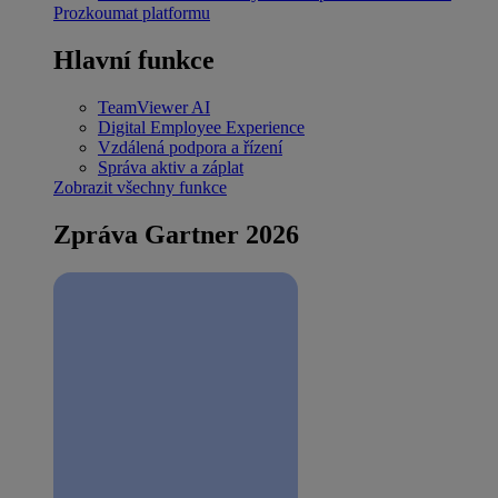
Prozkoumat platformu
Hlavní funkce
TeamViewer AI
Digital Employee Experience
Vzdálená podpora a řízení
Správa aktiv a záplat
Zobrazit všechny funkce
Zpráva Gartner 2026