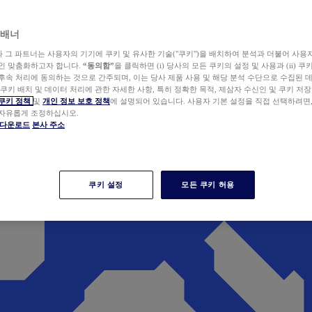
 배너
wer와 그 파트너는 사용자의 기기에 쿠키 및 유사한 기술("쿠키")을 배치하여 분석과 더불어 사용
개인 맞춤화하고자 합니다.
“동의함”
을 클릭하면 (i) 당사의 모든 쿠키의 설정 및 사용과 (ii) 
후속 처리에 동의하는 것으로 간주되며, 이는 당사 제품 사용 및 해당 분석 수단으로 수집된 
 쿠키 배치 및 데이터 처리에 관한 자세한 사항, 특히 정확한 목적, 제삼자 수신인 및 쿠키 저장
쿠키 정책
및
개인 정보 보호 정책
에 설명되어 있습니다. 사용자 기본 설정을 직접 선택하려면
 자유롭게 조정하십시오.
er 다운로드
본사 주소
쿠키 설정
모든 쿠키 허용