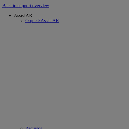
Back to support overview
Assist AR
O que é Assist AR
Recursos