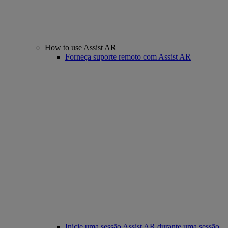
How to use Assist AR
Forneça suporte remoto com Assist AR
Inicie uma sessão Assist AR durante uma sessão