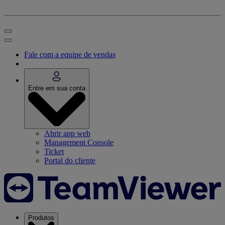
Fale com a equipe de vendas
Entre em sua conta
Abrir app web
Management Console
Ticket
Portal do cliente
Produtos