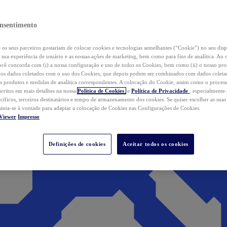
nsentimento
os seus parceiros gostariam de colocar cookies e tecnologias semelhantes (“Cookie”) no seu disp
a sua experiência de usuário e as nossas ações de marketing, bem como para fins de analítica. Ao 
cê concorda com (i) a nossa configuração e uso de todos os Cookies, bem como (ii) o nosso pr
os dados coletados com o uso dos Cookies, que depois podem ser combinados com dados coletad
s produtos e medidas de analítica correspondentes. A colocação do Cookie, assim como o proces
scritos em mais detalhes na nossa
Política de Cookies
e
Política de Privacidade
, especialmente
ecíficos, terceiros destinatários e tempo de armazenamento dos cookies. Se quiser escolher as suas
 sinta-se à vontade para adaptar a colocação de Cookies nas Configurações de Cookies.
Viewer
Impresso
Definições de cookies
Aceitar todos os cookies