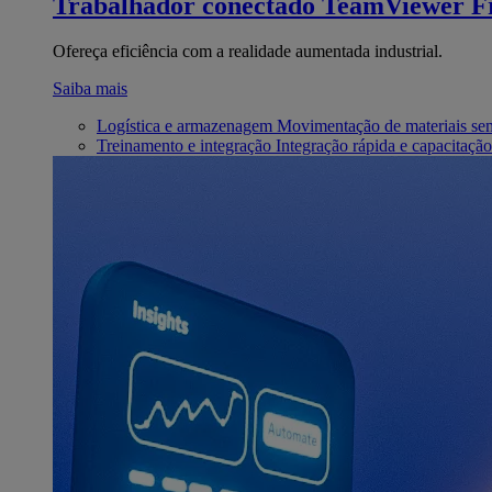
Trabalhador conectado
TeamViewer Fr
Ofereça eficiência com a realidade aumentada industrial.
Saiba mais
Logística e armazenagem
Movimentação de materiais se
Treinamento e integração
Integração rápida e capacitação