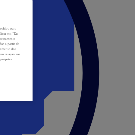
ositivo para
clicar em “Eu
ocessamento
os a partir do
samento dos
 em relação aos
 próprias