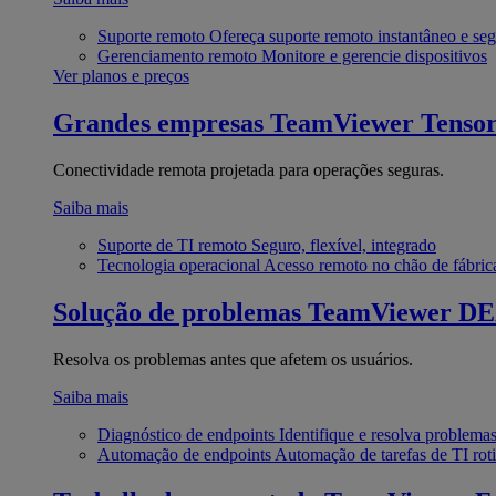
Suporte remoto
Ofereça suporte remoto instantâneo e se
Gerenciamento remoto
Monitore e gerencie dispositivos
Ver planos e preços
Grandes empresas
TeamViewer Tenso
Conectividade remota projetada para operações seguras.
Saiba mais
Suporte de TI remoto
Seguro, flexível, integrado
Tecnologia operacional
Acesso remoto no chão de fábric
Solução de problemas
TeamViewer D
Resolva os problemas antes que afetem os usuários.
Saiba mais
Diagnóstico de endpoints
Identifique e resolva problema
Automação de endpoints
Automação de tarefas de TI roti