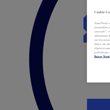
Cookie Co
TeamViewer e 
personalizar 
concordo”, vo
subsequente d
uso dos nosso
dados, são de
objetivos esp
preferências,
Baixar Team