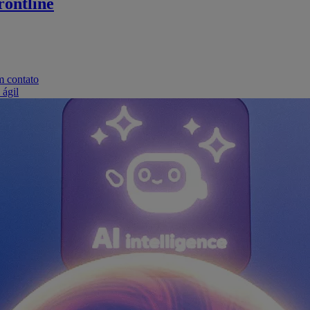
ontline
m contato
 ágil