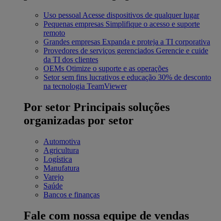
Uso pessoal
Acesse dispositivos de qualquer lugar
Pequenas empresas
Simplifique o acesso e suporte
remoto
Grandes empresas
Expanda e proteja a TI corporativa
Provedores de serviços gerenciados
Gerencie e cuide
da TI dos clientes
OEMs
Otimize o suporte e as operações
Setor sem fins lucrativos e educação
30% de desconto
na tecnologia TeamViewer
Por setor
Principais soluções
organizadas por setor
Automotiva
Agricultura
Logística
Manufatura
Varejo
Saúde
Bancos e finanças
Fale com nossa equipe de vendas