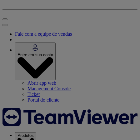
Fale com a equipe de vendas
Entre em sua conta
Abrir app web
Management Console
Ticket
Portal do cliente
Produtos