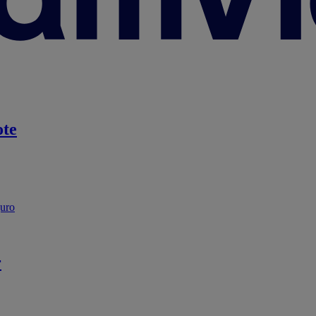
te
guro
r