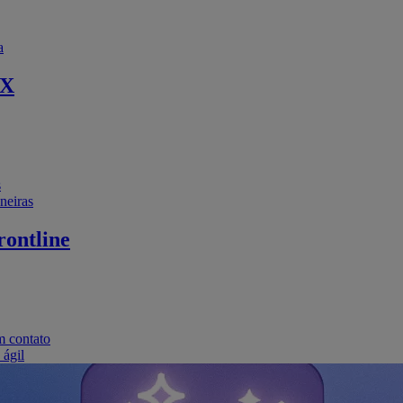
a
EX
s
neiras
ontline
m contato
 ágil