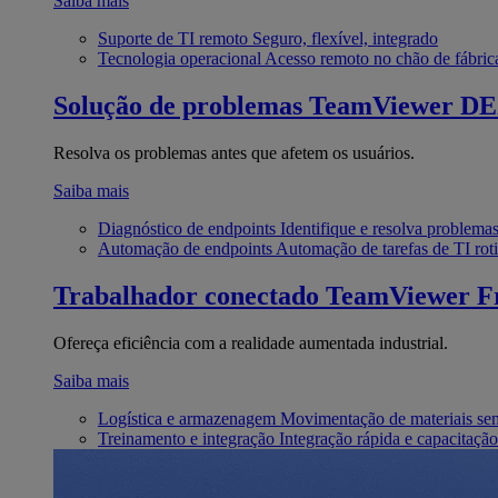
Saiba mais
Suporte de TI remoto
Seguro, flexível, integrado
Tecnologia operacional
Acesso remoto no chão de fábric
Solução de problemas
TeamViewer D
Resolva os problemas antes que afetem os usuários.
Saiba mais
Diagnóstico de endpoints
Identifique e resolva problema
Automação de endpoints
Automação de tarefas de TI roti
Trabalhador conectado
TeamViewer Fr
Ofereça eficiência com a realidade aumentada industrial.
Saiba mais
Logística e armazenagem
Movimentação de materiais se
Treinamento e integração
Integração rápida e capacitação