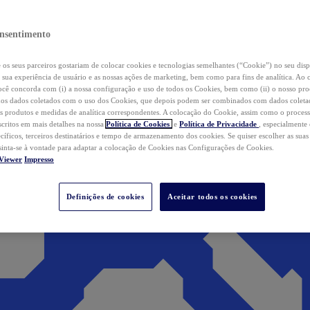
nsentimento
os seus parceiros gostariam de colocar cookies e tecnologias semelhantes (“Cookie”) no seu disp
a sua experiência de usuário e as nossas ações de marketing, bem como para fins de analítica. Ao 
cê concorda com (i) a nossa configuração e uso de todos os Cookies, bem como (ii) o nosso pr
os dados coletados com o uso dos Cookies, que depois podem ser combinados com dados coletad
s produtos e medidas de analítica correspondentes. A colocação do Cookie, assim como o proces
scritos em mais detalhes na nossa
Política de Cookies
e
Política de Privacidade
, especialmente
ecíficos, terceiros destinatários e tempo de armazenamento dos cookies. Se quiser escolher as suas
 sinta-se à vontade para adaptar a colocação de Cookies nas Configurações de Cookies.
Viewer
Impresso
Definições de cookies
Aceitar todos os cookies