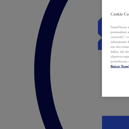
Cookie Co
TeamViewer e 
personalizar 
concordo”, vo
subsequente d
uso dos nosso
dados, são de
objetivos esp
preferências,
Baixar Team