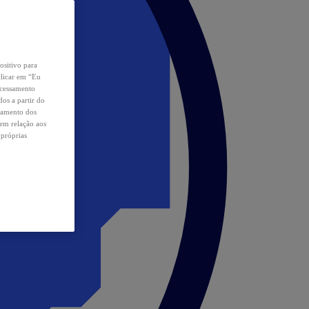
ositivo para
clicar em “Eu
ocessamento
os a partir do
samento dos
 em relação aos
 próprias